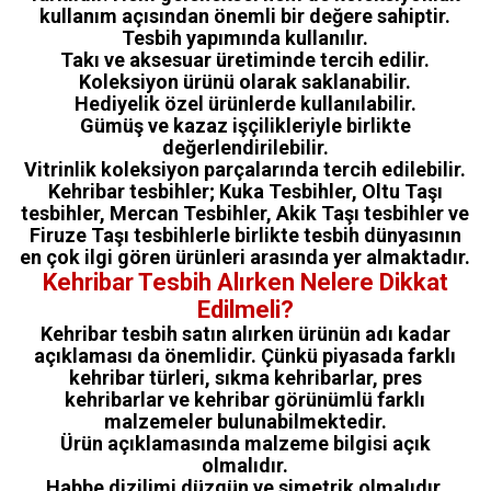
kullanım açısından önemli bir değere sahiptir.
Tesbih yapımında kullanılır.
Takı ve aksesuar üretiminde tercih edilir.
Koleksiyon ürünü olarak saklanabilir.
Hediyelik özel ürünlerde kullanılabilir.
Gümüş ve kazaz işçilikleriyle birlikte
değerlendirilebilir.
Vitrinlik koleksiyon parçalarında tercih edilebilir.
Kehribar tesbihler; Kuka Tesbihler, Oltu Taşı
tesbihler, Mercan Tesbihler, Akik Taşı tesbihler ve
Firuze Taşı tesbihlerle birlikte tesbih dünyasının
en çok ilgi gören ürünleri arasında yer almaktadır.
Kehribar Tesbih Alırken Nelere Dikkat
Edilmeli?
Kehribar tesbih satın alırken ürünün adı kadar
açıklaması da önemlidir. Çünkü piyasada farklı
kehribar türleri, sıkma kehribarlar, pres
kehribarlar ve kehribar görünümlü farklı
malzemeler bulunabilmektedir.
Ürün açıklamasında malzeme bilgisi açık
olmalıdır.
Habbe dizilimi düzgün ve simetrik olmalıdır.