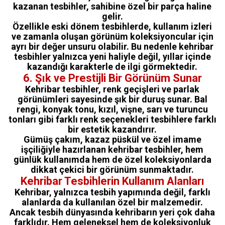
kazanan tesbihler, sahibine özel bir parça haline
gelir.
Özellikle eski dönem tesbihlerde, kullanım izleri
ve zamanla oluşan görünüm koleksiyoncular için
ayrı bir değer unsuru olabilir. Bu nedenle kehribar
tesbihler yalnızca yeni haliyle değil, yıllar içinde
kazandığı karakterle de ilgi görmektedir.
6. Şık ve Prestijli Bir Görünüm Sunar
Kehribar tesbihler, renk geçişleri ve parlak
görünümleri sayesinde şık bir duruş sunar. Bal
rengi, konyak tonu, kızıl, vişne, sarı ve turuncu
tonları gibi farklı renk seçenekleri tesbihlere farklı
bir estetik kazandırır.
Gümüş çakım, kazaz püskül ve özel imame
işçiliğiyle hazırlanan kehribar tesbihler, hem
günlük kullanımda hem de özel koleksiyonlarda
dikkat çekici bir görünüm sunmaktadır.
Kehribar Tesbihlerin Kullanım Alanları
Kehribar, yalnızca tesbih yapımında değil, farklı
alanlarda da kullanılan özel bir malzemedir.
Ancak tesbih dünyasında kehribarın yeri çok daha
farklıdır. Hem geleneksel hem de koleksiyonluk