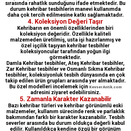
sırasında rahatlık sunduğunu ifade etmektedir. Bu
durum kehribar tesbihlerin manevi kullanımda
daha çok tercih edilmesine katkı sağlamaktadır.
4. Koleksiyon Değeri Taşır
Kehribarın en önemli özelliklerinden biri
koleksiyon değeridir. Özellikle kaliteli
malzemeden üretilmiş, usta işi hazırlanmış ve
özel işçilik taşıyan kehribar tesbihler
koleksiyoncular tarafından yoğun ilgi
görmektedir.
Damla Kehribar tesbihler, Ateş Kehribar tesbihler,
Zar Kehribar tesbihler ve Osmanlı Sıkma Kehribar
tesbihler, koleksiyonluk tesbih dünyasında en çok
takip edilen ürün grupları arasında yer almaktadır.
Bu özel modelleri incelemek için
KevserAntik.com
adresini ziyaret edebilirsiniz.
5. Zamanla Karakter Kazanabilir
Bazı kehribar türleri ve kehribar görünümlü eski
malzemeler, kullanım sürecinde renk ve parlaklık
bakımından farklı bir karakter kazanabilir. Tesbih
severler arasında bu durum oldukça değerli kabul
edilir. Kullanıldıkça kendine özgü bir görünüm