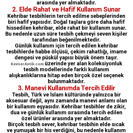
arasında yer almaktadır.
2. Elde Rahat ve Hafif Kullanım Sunar
Kehribar tesbihlerin tercih edilme sebeplerinden
biri hafif yapısıdır. Doğal taşlara göre daha hafif
hissedilen kehribar, elde rahat bir kullanım sunar.
Bu nedenle uzun süre tesbih çekmeyi seven kişiler
tarafından beğenilmektedir.
Günlük kullanım için tercih edilen kehribar
tesbihlerde habbe ölçüsü, çekim rahatlığı, imame
dengesi ve püskül yapısı büyük önem taşır.
üzerinde yer alan koleksiyonluk
KevserAntik.com
tesbih modellerinde farklı kullanım
alışkanlıklarına hitap eden birçok özel seçenek
bulunmaktadır.
3. Manevi Kullanımda Tercih Edilir
Tesbih, Türk ve İslam kültüründe yalnızca bir
aksesuar değil, aynı zamanda manevi anlamı olan
bir kullanım eşyasıdır. Kehribar tesbihler de zikir,
dua ve günlük kullanım sırasında tercih edilen
özel ürünler arasında yer almaktadır.
Birçok tesbih sever, kehribar tesbihin elde sıcak
ve yumuşak bir his verdiğini, bu nedenle kullanım