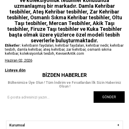
ve koleksiyonluk tesbihler konusunda
uzmanlaşmış bir markadır. Damla Kehribar
tesbihler, Ateş Kehribar tesbihler, Zar Kehribar
tesbihler, Osmanlı Sıkma Kehribar tesbihler, Oltu
Taşı tesbihler, Mercan Tesbihler, Akik Taşı
tesbihler, Firuze Taşı tesbihler ve Kuka Tesbihler
başta olmak üzere yüzlerce özel modeli tesbih
severlerle buluşturmaktadır.
Etiketler:
kehribarın faydaları, kehribar faydaları, kehribar nedir, kehribar
tesbih, damla kehribar, ateş kehribar, zar kehribar, osmanlı sıkma
kehribar, koleksiyonluk tesbih, KevserAntik.com
Haziran 02, 2026
Listeye dön
BIZDEN HABERLER
Bültenimize Üye Olun ! Tüm İndirim ve Fırsatlardan İlk Sizin Haberiniz
Olsun !
GÖNDER
Kurumsal