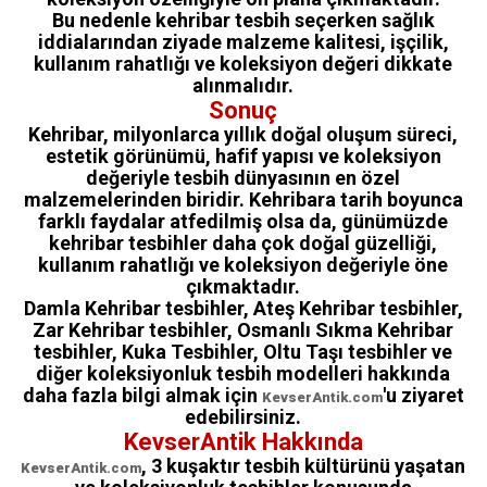
Bu nedenle kehribar tesbih seçerken sağlık
iddialarından ziyade malzeme kalitesi, işçilik,
kullanım rahatlığı ve koleksiyon değeri dikkate
alınmalıdır.
Sonuç
Kehribar, milyonlarca yıllık doğal oluşum süreci,
estetik görünümü, hafif yapısı ve koleksiyon
değeriyle tesbih dünyasının en özel
malzemelerinden biridir. Kehribara tarih boyunca
farklı faydalar atfedilmiş olsa da, günümüzde
kehribar tesbihler daha çok doğal güzelliği,
kullanım rahatlığı ve koleksiyon değeriyle öne
çıkmaktadır.
Damla Kehribar tesbihler, Ateş Kehribar tesbihler,
Zar Kehribar tesbihler, Osmanlı Sıkma Kehribar
tesbihler, Kuka Tesbihler, Oltu Taşı tesbihler ve
diğer koleksiyonluk tesbih modelleri hakkında
daha fazla bilgi almak için
'u ziyaret
KevserAntik.com
edebilirsiniz.
KevserAntik Hakkında
, 3 kuşaktır tesbih kültürünü yaşatan
KevserAntik.com