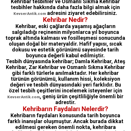
Kehribar tesbihler ve Osmanlı Sıkma Kehribar
tesbihler hakkında daha fazla bilgi almak için
adresini ziyaret edebilirsiniz.
KevserAntik.com
Kehribar Nedir?
Kehribar, eski çağlarda yaşamış ağaçların
salgıladığı reçinenin milyonlarca yıl boyunca
toprak altında kalması ve fosilleşmesi sonucunda
oluşan doğal bir materyaldir. Hafif yapısı, sıcak
dokusu ve estetik görünümü sayesinde tarih
boyunca değerli kabul edilmiştir.
Tesbih dünyasında kehribar; Damla Kehribar, Ateş
Kehribar, Zar Kehribar ve Osmanlı Sıkma Kehribar
gibi farklı türlerle anılmaktadır. Her kehribar
türünün görünümü, kullanım hissi, koleksiyon
değeri ve tesbih dünyasındaki yeri farklıdır. Bu
özel tesbih çeşitlerini incelemek isteyenler için
, geniş ürün çeşitliliğiyle önemli bir
KevserAntik.com
adrestir.
Kehribarın Faydaları Nelerdir?
Kehribarın faydaları konusunda tarih boyunca
farklı inanışlar oluşmuştur. Ancak burada dikkat
edilmesi gereken önemli nokta, kehribara