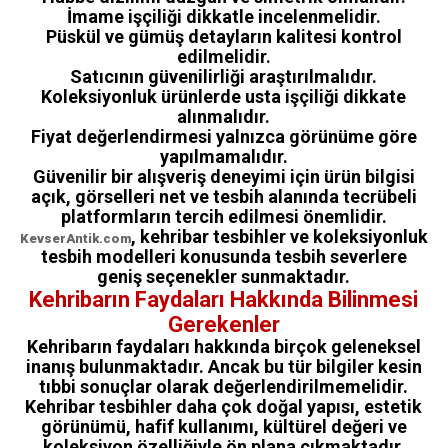
İmame işçiliği dikkatle incelenmelidir.
Püskül ve gümüş detayların kalitesi kontrol
edilmelidir.
Satıcının güvenilirliği araştırılmalıdır.
Koleksiyonluk ürünlerde usta işçiliği dikkate
alınmalıdır.
Fiyat değerlendirmesi yalnızca görünüme göre
yapılmamalıdır.
Güvenilir bir alışveriş deneyimi için ürün bilgisi
açık, görselleri net ve tesbih alanında tecrübeli
platformların tercih edilmesi önemlidir.
, kehribar tesbihler ve koleksiyonluk
KevserAntik.com
tesbih modelleri konusunda tesbih severlere
geniş seçenekler sunmaktadır.
Kehribarın Faydaları Hakkında Bilinmesi
Gerekenler
Kehribarın faydaları hakkında birçok geleneksel
inanış bulunmaktadır. Ancak bu tür bilgiler kesin
tıbbi sonuçlar olarak değerlendirilmemelidir.
Kehribar tesbihler daha çok doğal yapısı, estetik
görünümü, hafif kullanımı, kültürel değeri ve
koleksiyon özelliğiyle ön plana çıkmaktadır.