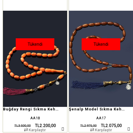
Tükendi
Tükendi
Buğday Rengi Sıkma Kehribar
Şenalp Model Sıkma Kehribar Tesbih
AA18
AA17
TL2.200,00
TL2.075,00
TL3.500,00
TL2.975,00
Karşılaştır
Karşılaştır