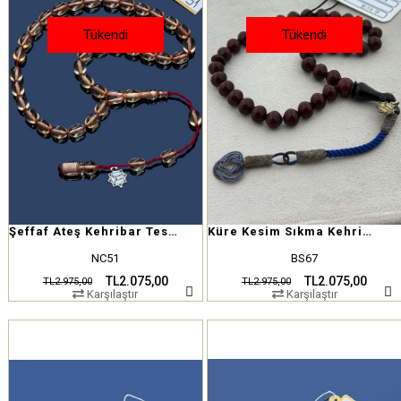
Tükendi
Tükendi
Şeffaf Ateş Kehribar Tesbih
Küre Kesim Sıkma Kehribar
NC51
BS67
TL2.075,00
TL2.075,00
TL2.975,00
TL2.975,00
Karşılaştır
Karşılaştır