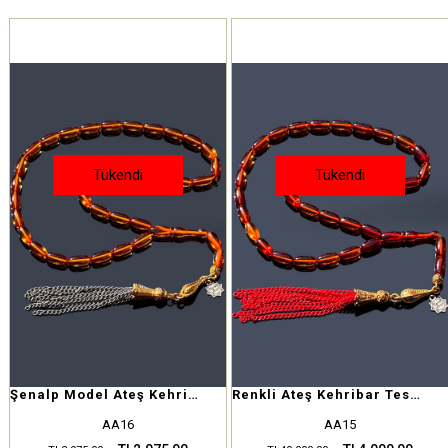
Tükendi
Tükendi
Şenalp Model Ateş Kehribar Tesbih
Renkli Ateş Kehribar Tesbih
AA16
AA15