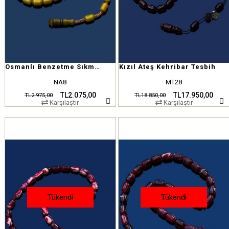
Osmanlı Benzetme Sıkma Kehribar
Kızıl Ateş Kehribar Tesbih
NA8
MT28
TL2.075,00
TL17.950,00
TL2.975,00
TL18.850,00
Karşılaştır
Karşılaştır
Tükendi
Tükendi