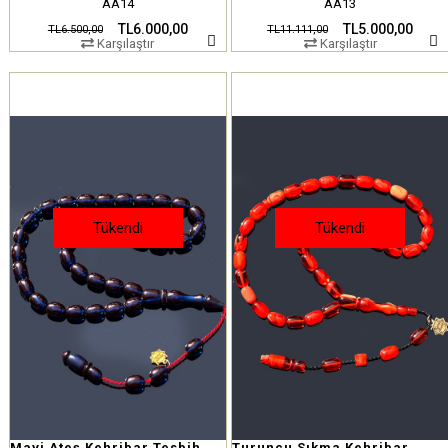
AA14
AA13
TL6.000,00
TL5.000,00
TL6.500,00
TL11.111,00
Karşılaştır
Karşılaştır
Tükendi
Tükendi
Mavi Ateş Kehribar Tesbih
Turuncu Sıkma Kehribar Tesbih