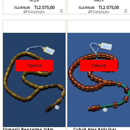
NC28
NA29
TL2.075,00
TL2.075,00
TL2.975,00
TL2.975,00
Karşılaştır
Karşılaştır
Tükendi
Tükendi
Osmanlı Benzetme Sıkma Kehribar Tesbih
Çubuk Ateş Kehribar