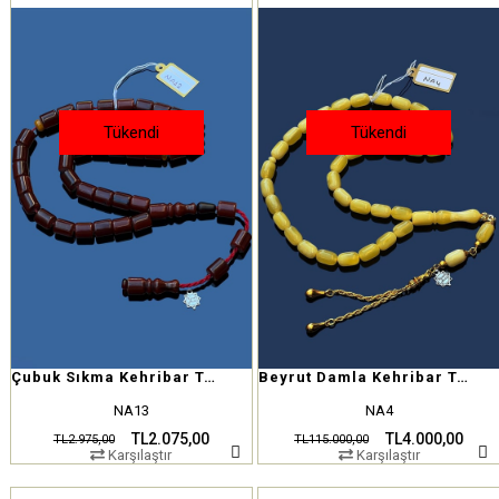
Tükendi
Tükendi
Çubuk Sıkma Kehribar Tesbih
Beyrut Damla Kehribar Tesbih
NA13
NA4
TL2.075,00
TL4.000,00
TL2.975,00
TL115.000,00
Karşılaştır
Karşılaştır