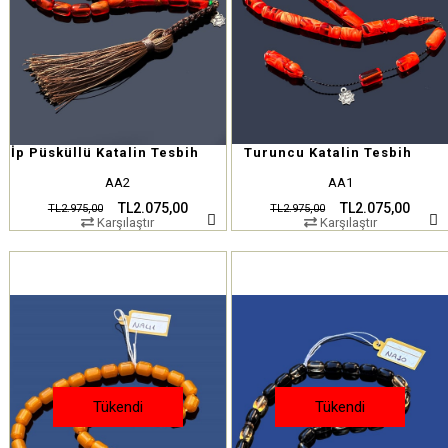
İp Püsküllü Katalin Tesbih
Turuncu Katalin Tesbih
AA2
AA1
TL2.075,00
TL2.075,00
TL2.975,00
TL2.975,00
Karşılaştır
Karşılaştır
Tükendi
Tükendi