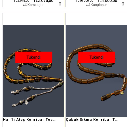
TL2.075,00
TL4.000,00
TL2.975,00
TL40.000,00
Karşılaştır
Karşılaştır
Tükendi
Tükendi
Harfli Ateş Kehribar Tesbih
Çubuk Sıkma Kehribar Tesbih