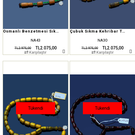
Osmanlı Benzetmesi Sıkma Kehribar Tesbih
Çubuk Sıkma Kehribar Tesbih
NA43
NA30
TL2.075,00
TL2.075,00
TL2.975,00
TL2.975,00
Karşılaştır
Karşılaştır
Tükendi
Tükendi