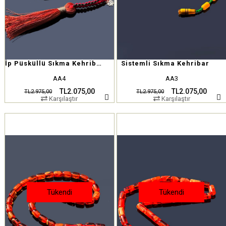
İp Püsküllü Sıkma Kehribar
Sistemli Sıkma Kehribar
AA4
AA3
TL2.075,00
TL2.075,00
TL2.975,00
TL2.975,00
Karşılaştır
Karşılaştır
Tükendi
Tükendi