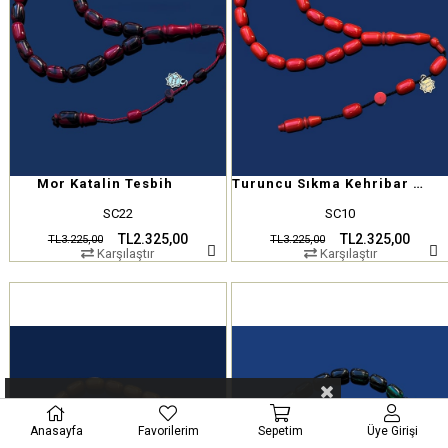
Mor Katalin Tesbih
Turuncu Sıkma Kehribar Tesbih
SC22
SC10
TL2.325,00
TL2.325,00
TL3.225,00
TL3.225,00
Karşılaştır
Karşılaştır
Anasayfa
Favorilerim
Sepetim
Üye Girişi
Tükendi
Tükendi