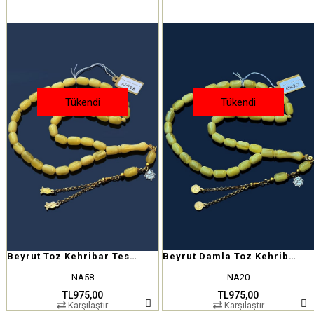
Tükendi
Tükendi
Beyrut Toz Kehribar Tesbih
Beyrut Damla Toz Kehribar
NA58
NA20
TL975,00
TL975,00
Karşılaştır
Karşılaştır