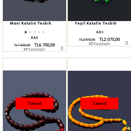
Mavi Katalin Tesbih
Yeşil Katalin Tesbih
★
★
★
★
★
AA5
AA6
TL2.075,00
TL2.975,00
Karşılaştır
TL6.700,00
TL7.600,00
Karşılaştır
Tükendi
Tükendi