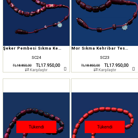
Şeker Pembesi Sıkma Kehribar Tesbih
Mor Sıkma Kehribar Tesbih
SC24
SC23
TL17.950,00
TL17.950,00
TL18.850,00
TL18.850,00
Karşılaştır
Karşılaştır
Tükendi
Tükendi