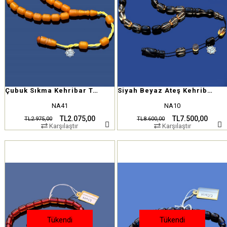
Çubuk Sıkma Kehribar Tesbih
Siyah Beyaz Ateş Kehribar Tesbih
NA41
NA10
TL2.075,00
TL7.500,00
TL2.975,00
TL8.600,00
Karşılaştır
Karşılaştır
Tükendi
Tükendi