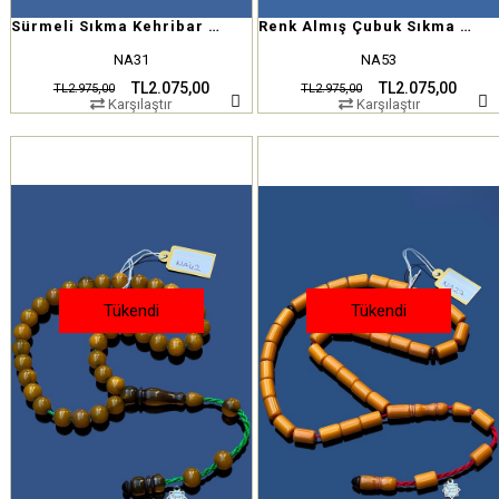
Sürmeli Sıkma Kehribar Tesbih
Renk Almış Çubuk Sıkma Kehribar
NA31
NA53
TL2.075,00
TL2.075,00
TL2.975,00
TL2.975,00
Karşılaştır
Karşılaştır
Tükendi
Tükendi