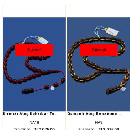
Tükendi
Tükendi
Kırmızı Ateş Kehribar Tesbih
Osmanlı Ateş Benzetme Sıkma Kehribar
NA18
NA3
TL2.075,00
TL2.075,00
TL2.975,00
TL2.975,00