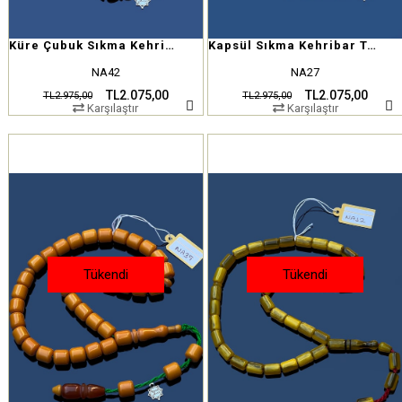
Küre Çubuk Sıkma Kehribar Tesbih
Kapsül Sıkma Kehribar Tesbih
NA42
NA27
TL2.075,00
TL2.075,00
TL2.975,00
TL2.975,00
Karşılaştır
Karşılaştır
Tükendi
Tükendi