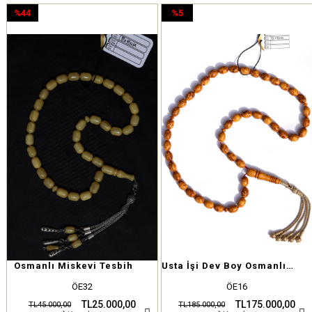
%44
%5
İndirim
İndirim
%44İndirim
%5İndirim
Osmanlı Miskevi Tesbih
Usta İşi Dev Boy Osmanlı Çekoslovak Tesbih
ÖE32
ÖE16
TL25.000,00
TL175.000,00
TL45.000,00
TL185.000,00