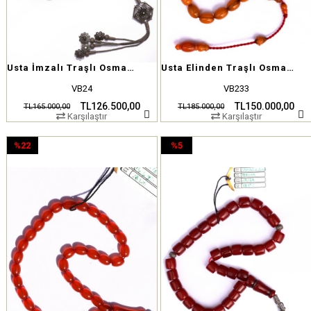
Usta İmzalı Traşlı Osmanlı Dev Ateş Kehribar Tesbih
Usta Elinden Traşlı Osmanlı Sıkma Kehribar Tesbih
VB24
VB233
TL126.500,00
TL150.000,00
TL165.000,00
TL185.000,00
Karşılaştır
Karşılaştır
%22
%5
İndirim
İndirim
%22İndirim
%5İndirim