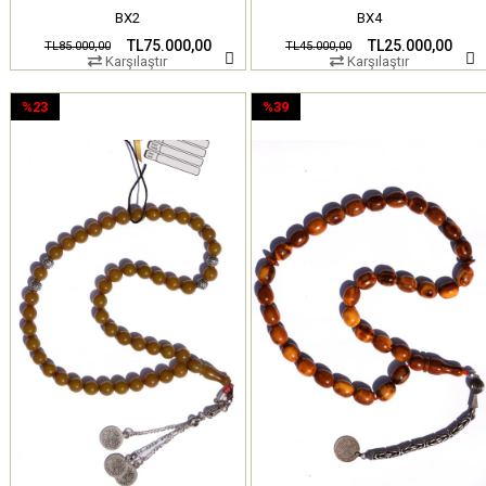
BX2
BX4
TL75.000,00
TL25.000,00
TL85.000,00
TL45.000,00
Karşılaştır
Karşılaştır
%23
%39
İndirim
İndirim
%23İndirim
%39İndirim