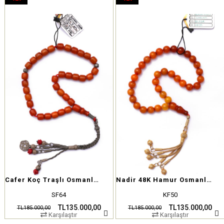
İndirim
İndirim
%27İndirim
%27İndirim
Cafer Koç Traşlı Osmanlı Sıkma Kehribar Tesbih
Nadir 48K Hamur Osmanlı Traşlı Sıkma Tesbih – Koleksiyoner Seçimi
SF64
KF50
TL135.000,00
TL135.000,00
TL185.000,00
TL185.000,00
Karşılaştır
Karşılaştır