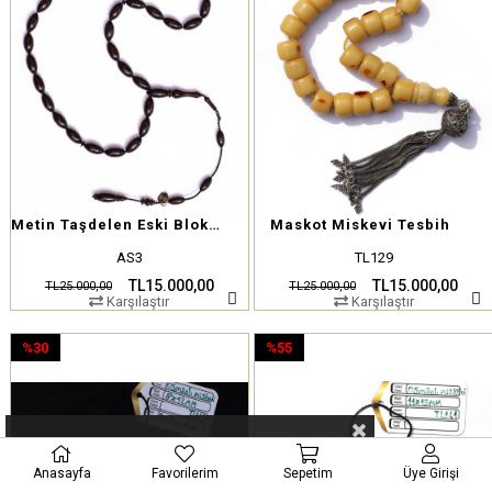
Metin Taşdelen Eski Blok Ateş
Maskot Miskevi Tesbih
AS3
TL129
TL15.000,00
TL15.000,00
TL25.000,00
TL25.000,00
Karşılaştır
Karşılaştır
%30
%55
İndirim
İndirim
%30İndirim
%55İndirim
Anasayfa
Favorilerim
Sepetim
Üye Girişi