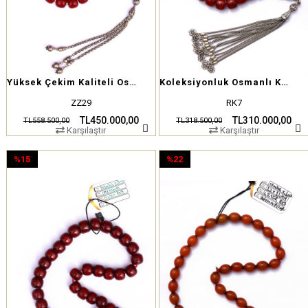
Yüksek Çekim Kaliteli Osmanlı Kehribar Tesbih
Koleksiyonluk Osmanlı Kehribar Tesbih
ZZ29
RK7
TL450.000,00
TL310.000,00
TL558.500,00
TL318.500,00
Karşılaştır
Karşılaştır
%15
%22
İndirim
İndirim
%15İndirim
%22İndirim