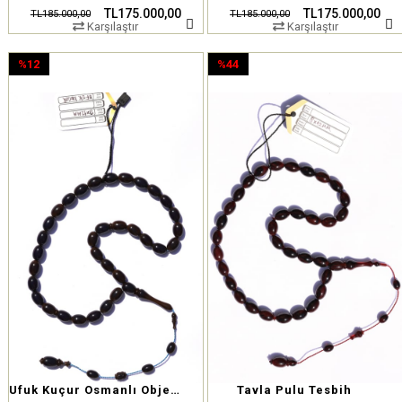
TL175.000,00
TL175.000,00
TL185.000,00
TL185.000,00
Karşılaştır
Karşılaştır
%12
%44
İndirim
İndirim
%12İndirim
%44İndirim
Ufuk Kuçur Osmanlı Obje Sıkma
Tavla Pulu Tesbih