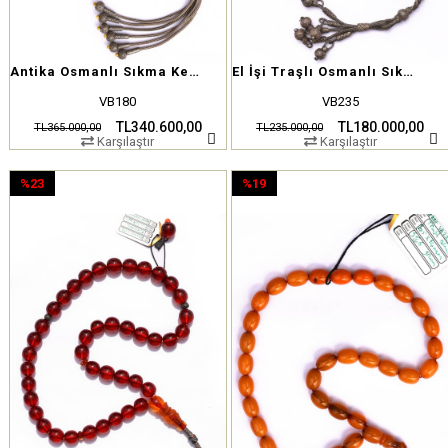
Antika Osmanlı Sıkma Kehribar Tesbih
El İşi Traşlı Osmanlı Sıkma Kehribar Tesbih
VB180
VB235
TL340.600,00
TL180.000,00
TL365.000,00
TL235.000,00
Karşılaştır
Karşılaştır
%23
%19
İndirim
İndirim
%23İndirim
%19İndirim