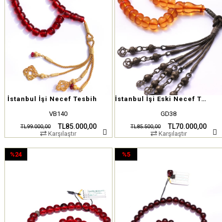
İstanbul İşi Necef Tesbih
İstanbul İşi Eski Necef Tesbih
VB140
GD38
TL85.000,00
TL70.000,00
TL99.000,00
TL85.500,00
Karşılaştır
Karşılaştır
%24
%5
İndirim
İndirim
%24İndirim
%5İndirim