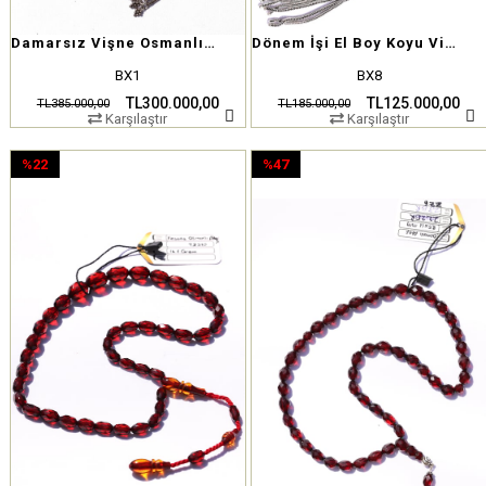
Damarsız Vişne Osmanlı Sıkma
Dönem İşi El Boy Koyu Vişne Osmanlı Sıkma
BX1
BX8
TL300.000,00
TL125.000,00
TL385.000,00
TL185.000,00
Karşılaştır
Karşılaştır
%22
%47
İndirim
İndirim
%22İndirim
%47İndirim