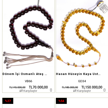
Dönem İşi Osmanlı Ateş Kehribar Tesbih
Hasan Hüseyin Kaya Usta Eseri Şeffaf Çubuk Katalin
VB66
GD34
TL70.000,00
TL150.000,00
TL145.000,00
TL185.000,00
Karşılaştır
Karşılaştır
%27
%54
İndirim
İndirim