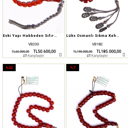
Eski Yapı Habbeden Sıfır Yapı Osmanlı Sıkma Kehribar Tesbih
Lüks Osmanlı Sıkma Kehribar Tesbih – Koleksiyoncuya Özel
VB230
VB182
TL50.600,00
TL185.000,00
TL65.000,00
TL195.000,00
Karşılaştır
Karşılaştır
%22
%7
İndirim
İndirim
%22İndirim
%7İndirim