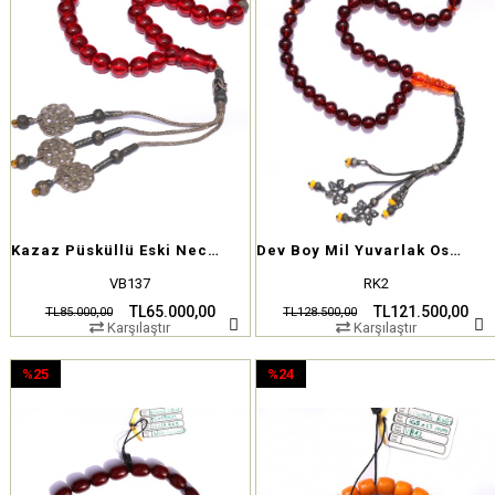
Kazaz Püsküllü Eski Necef Tesbih
Dev Boy Mil Yuvarlak Osmanlı Ateş Kehribar Tesbih
VB137
RK2
TL65.000,00
TL121.500,00
TL85.000,00
TL128.500,00
Karşılaştır
Karşılaştır
%25
%24
İndirim
İndirim
%25İndirim
%24İndirim