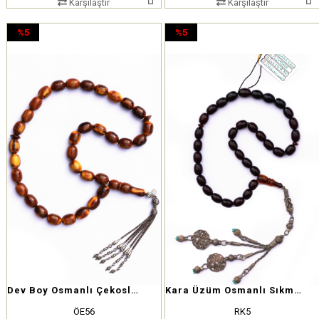
Karşılaştır
Karşılaştır
%5
%5
İndirim
İndirim
%5İndirim
%5İndirim
Dev Boy Osmanlı Çekoslovak Tesbih
Kara Üzüm Osmanlı Sıkma Kehribar Tesbih
ÖE56
RK5