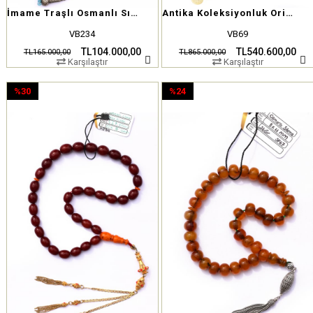
İmame Traşlı Osmanlı Sıkma Kehribar Tesbih
Antika Koleksiyonluk Orijinal Dönem İşi Osmanlı Sıkma Kehribar Tesbih
VB234
VB69
TL104.000,00
TL540.600,00
TL165.000,00
TL865.000,00
Karşılaştır
Karşılaştır
%30
%24
İndirim
İndirim
%30İndirim
%24İndirim