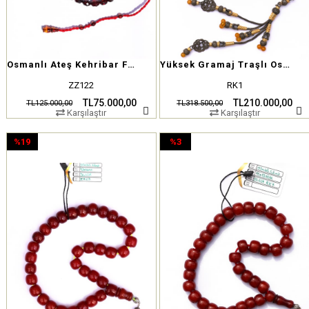
Osmanlı Ateş Kehribar Faseta Kesim
Yüksek Gramaj Traşlı Osmanlı Kehribar Tesbih
ZZ122
RK1
TL75.000,00
TL210.000,00
TL125.000,00
TL318.500,00
Karşılaştır
Karşılaştır
%19
%3
İndirim
İndirim
%19İndirim
%3İndirim