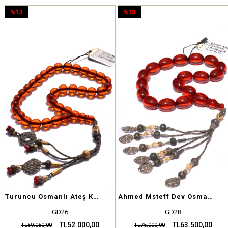
%12
%15
İndirim
İndirim
%12İndirim
%15İndirim
Turuncu Osmanlı Ateş Kehribar – Tek Adet Koleksiyon Parçası
Ahmed Msteff Dev Osmanlı Ateş
GD26
GD28
TL52.000,00
TL63.500,00
TL59.050,00
TL75.000,00