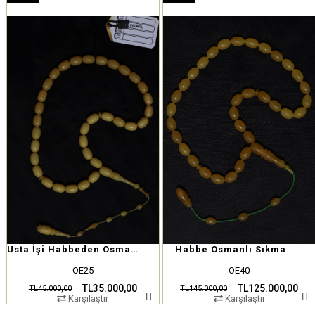
İndirim
İndirim
%22İndirim
%14İndirim
Usta İşi Habbeden Osmanlı Miskevi
Habbe Osmanlı Sıkma
ÖE25
ÖE40
TL35.000,00
TL125.000,00
TL45.000,00
TL145.000,00
Karşılaştır
Karşılaştır