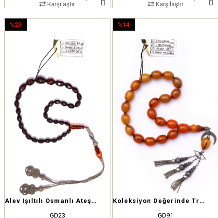
Karşılaştır
Karşılaştır
%29
%14
İndirim
İndirim
%29İndirim
%14İndirim
Alev Işıltılı Osmanlı Ateş Tesbih – Geçmişten Günümüze Zarafet
Koleksiyon Değerinde Traşlı Osmanlı Sıkma – Usta İşçilik Garantili
GD23
GD91