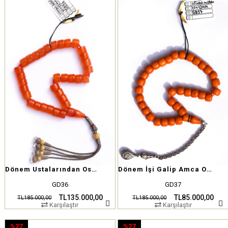
%27İndirim
%54İndirim
Dönem Ustalarından Osmanlı Miskevi Tesbih – Yüzyıllık Zarafet
Dönem İşi Galip Amca Osmanlı Miskevi Tesbih
GD36
GD37
TL135.000,00
TL85.000,00
TL185.000,00
TL185.000,00
Karşılaştır
Karşılaştır
%27
%27