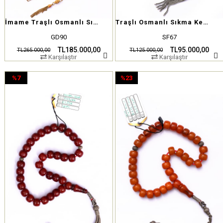
İmame Traşlı Osmanlı Sıkma Kehribar Tesbih
Traşlı Osmanlı Sıkma Kehribar Tesbih
GD90
SF67
TL185.000,00
TL95.000,00
TL265.000,00
TL125.000,00
Karşılaştır
Karşılaştır
%7
%23
İndirim
İndirim
%7İndirim
%23İndirim