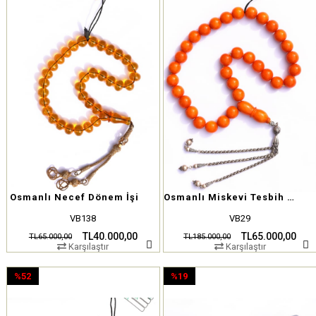
Osmanlı Necef Dönem İşi
Osmanlı Miskevi Tesbih Mustafa Algan İşçiliğiyle
VB138
VB29
TL40.000,00
TL65.000,00
TL65.000,00
TL185.000,00
Karşılaştır
Karşılaştır
%52
%19
İndirim
İndirim
%52İndirim
%19İndirim