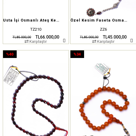
Usta İşi Osmanlı Ateş Kehribar
Özel Kesim Faseta Osmanlı Ateş
TZ210
ZZ6
TL66.000,00
TL45.000,00
TL85.000,00
TL85.000,00
Karşılaştır
Karşılaştır
%40
%34
İndirim
İndirim
%40İndirim
%34İndirim