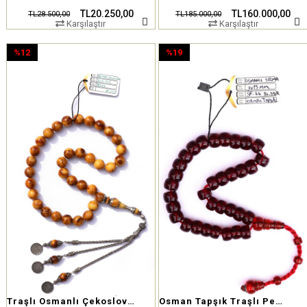
TL20.250,00
TL160.000,00
TL28.500,00
TL185.000,00
Karşılaştır
Karşılaştır
%12
%19
İndirim
İndirim
%12İndirim
%19İndirim
Traşlı Osmanlı Çekoslovak Tesbih
Osman Tapşık Traşlı Pembe Hamur Osmanlı Sıkma Kehribar