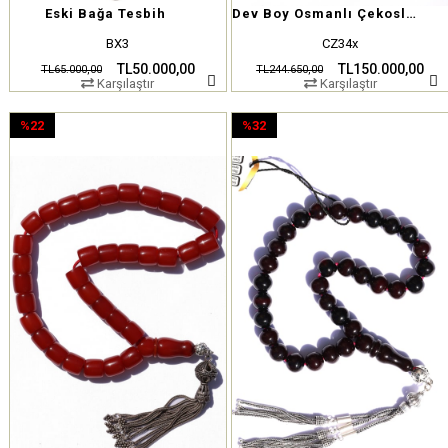
Eski Bağa Tesbih
Dev Boy Osmanlı Çekoslovak Tesbih
BX3
CZ34x
TL50.000,00
TL150.000,00
TL65.000,00
TL244.650,00
Karşılaştır
Karşılaştır
%22
%32
İndirim
İndirim
%22İndirim
%32İndirim