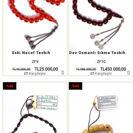
Eski Necef Tesbih
Dev Osmanlı Sıkma Tesbih
ZF9
ZF10
TL25.000,00
TL450.000,00
TL45.000,00
TL485.000,00
Karşılaştır
Karşılaştır
%40
%40
İndirim
İndirim
%40İndirim
%40İndirim