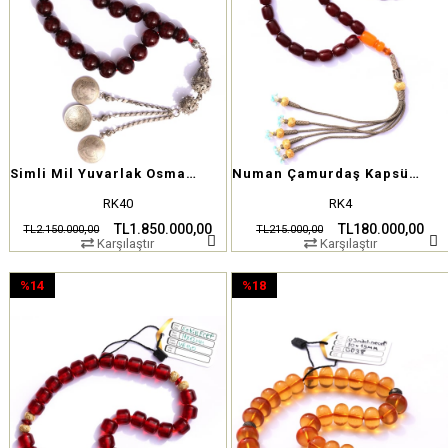
Simli Mil Yuvarlak Osmanlı Kehribar Tesbih
Numan Çamurdaş Kapsül Osmanlı Sıkma
RK40
RK4
TL1.850.000,00
TL180.000,00
TL2.150.000,00
TL215.000,00
Karşılaştır
Karşılaştır
%14
%18
İndirim
İndirim
%14İndirim
%18İndirim