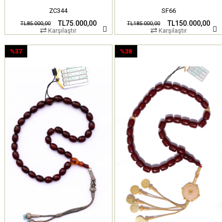
ZC344
SF66
TL75.000,00
TL150.000,00
TL85.000,00
TL185.000,00
Karşılaştır
Karşılaştır
%37
%38
İndirim
İndirim
%37İndirim
%38İndirim