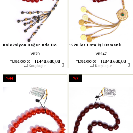
Koleksiyon Değerinde Dönem İşi Osmanlı Sıkma Kehribar Tesbih
1920'ler Usta İşi Osmanlı Sıkma Kehribar Tesbih – Nadir Form
VB70
VB247
TL440.600,00
TL340.600,00
TL565.000,00
TL365.000,00
Karşılaştır
Karşılaştır
%44
%7
İndirim
İndirim
%44İndirim
%7İndirim