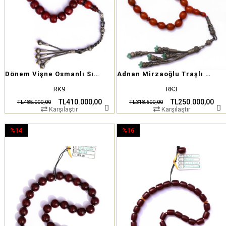
Dönem Vişne Osmanlı Sıkma Kehribar
Adnan Mirzaoğlu Traşlı Osmanlı Sıkma Kehribar
RK9
RK3
TL410.000,00
TL250.000,00
TL485.000,00
TL318.500,00
Karşılaştır
Karşılaştır
%14
%16
İndirim
İndirim
%14İndirim
%16İndirim