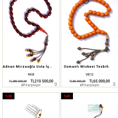
Adnan Mirzaoğlu Usta İşi Osmanlı Sıkma Kehribar Tesbih
Osmanlı Miskevi Tesbih
RK8
VB12
TL210.500,00
TL65.000,00
TL280.500,00
TL85.000,00
Karşılaştır
Karşılaştır
%38
%65
İndirim
İndirim
%38İndirim
%65İndirim