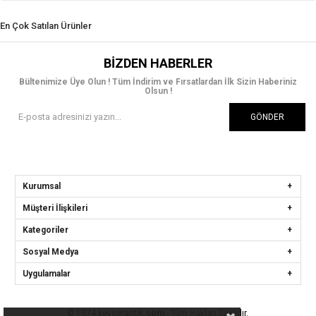
En Çok Satılan Ürünler
BIZDEN HABERLER
Bültenimize Üye Olun ! Tüm İndirim ve Fırsatlardan İlk Sizin Haberiniz
Olsun !
GÖNDER
Kurumsal
Müşteri İlişkileri
Kategoriler
Sosyal Medya
Uygulamalar
© 1974 kevserantik
.com
- Tüm Hakları Saklıdır.