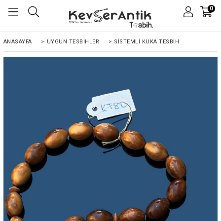
0
ANASAYFA
>
UYGUN TESBİHLER
>
SİSTEMLI KUKA TESBIH