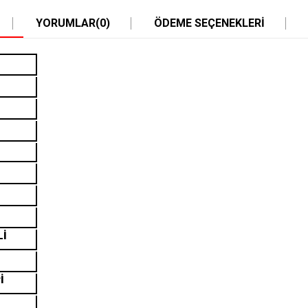
YORUMLAR
(0)
ÖDEME SEÇENEKLERI
Lİ
İ