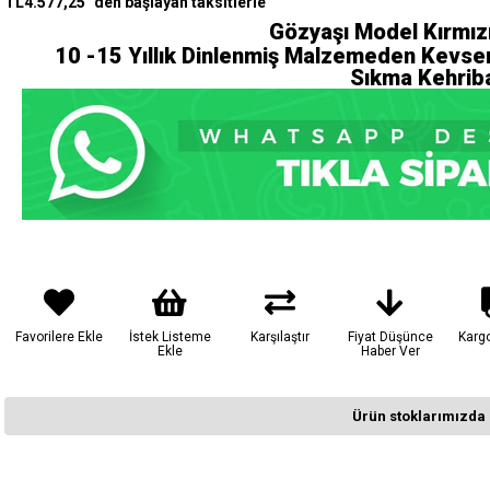
TL4.577,25
`den başlayan taksitlerle
Gözyaşı Model Kırmız
10 -15 Yıllık Dinlenmiş Malzemeden Kevser
Sıkma Kehrib
Favorilere Ekle
İstek Listeme
Karşılaştır
Fiyat Düşünce
Karg
Ekle
Haber Ver
Ürün stoklarımızda 