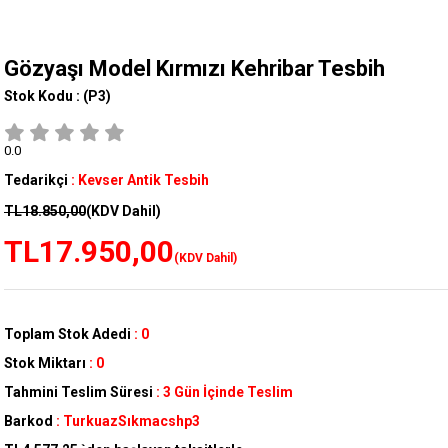
Gözyaşı Model Kırmızı Kehribar Tesbih
Stok Kodu :
(P3)
0.0
Tedarikçi
:
Kevser Antik Tesbih
TL18.850,00
(KDV Dahil)
TL17.950,00
(KDV Dahil)
Toplam Stok Adedi
:
0
Stok Miktarı
:
0
Tahmini Teslim Süresi
:
3 Gün İçinde Teslim
Barkod
:
TurkuazSıkmacshp3