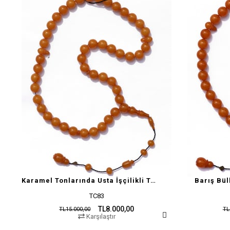
Karamel Tonlarında Usta İşçilikli Tesbih
Barış Bül
TC83
TL8.000,00
TL15.000,00
TL
Karşılaştır