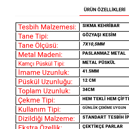
ÜRÜN ÖZELLIKLERI
Tesbih Malzemesi:
SIKMA KEHRİBAR
Tane Tipi:
GÖZYAŞI KESİM
Tane Ölçüsü:
7X10,5MM
Metal Madeni:
PASLANMAZ METAL
METAL PÜSKÜL
Kamçı Püskül Tipi:
İmame Uzunluk:
41.5MM
Püskül Uzunluğu:
12 CM
Toplam Uzunluk:
34CM
Çekme Tipi:
HEM TEKLİ HEM ÇİFT
Kullanım Tipi:
GÜNLÜK ÇEKİME UYGUN
Dizildiği Malzeme:
STANDART TESBİH İP
Ekstra Özellik:
ÇEKTİKÇE PARLAR