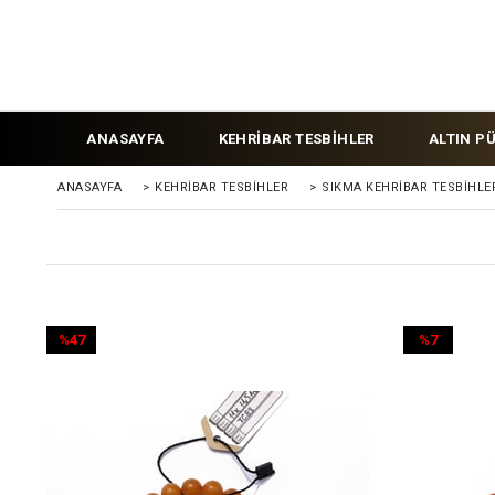
ANASAYFA
KEHRİBAR TESBİHLER
ALTIN P
ANASAYFA
>
KEHRIBAR TESBIHLER
>
SIKMA KEHRİBAR TESBİHLE
%47
%7
İndirim
İndirim
%47İndirim
%7İndirim