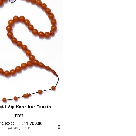
bül Vip Kehribar Tesbih
TC87
TL11.700,00
12.600,00
Karşılaştır