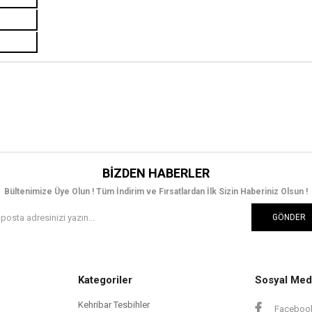
BIZDEN HABERLER
Bültenimize Üye Olun ! Tüm İndirim ve Fırsatlardan İlk Sizin Haberiniz Olsun !
GÖNDER
Kategoriler
Sosyal Med
Kehribar Tesbihler
Faceboo