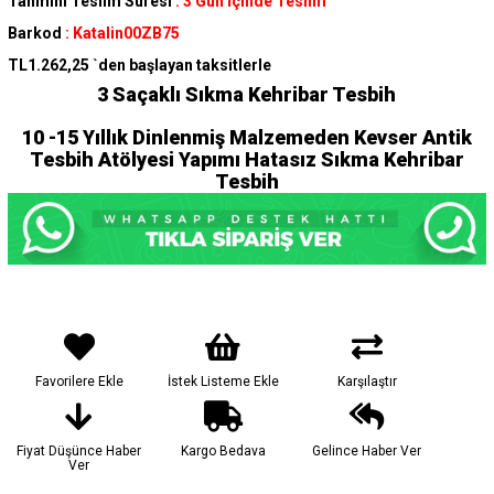
Tahmini Teslim Süresi
:
3 Gün İçinde Teslim
Barkod
:
Katalin00ZB75
TL1.262,25
`den başlayan taksitlerle
3 Saçaklı Sıkma Kehribar Tesbih
10 -15 Yıllık Dinlenmiş Malzemeden Kevser Antik
Tesbih Atölyesi Yapımı Hatasız Sıkma Kehribar
Tesbih
Favorilere Ekle
İstek Listeme Ekle
Karşılaştır
Fiyat Düşünce Haber
Kargo Bedava
Gelince Haber Ver
Ver