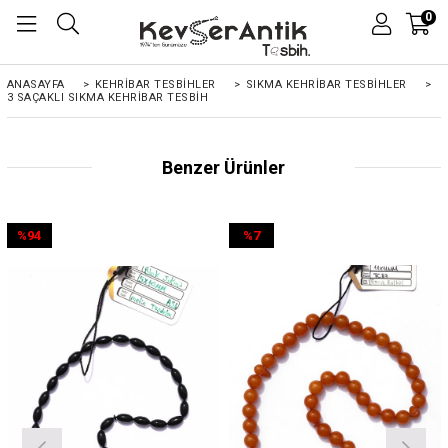
0
ANASAYFA
>
KEHRIBAR TESBIHLER
>
SIKMA KEHRİBAR TESBİHLER
>
3 SAÇAKLI SIKMA KEHRIBAR TESBIH
Benzer Ürünler
%94
%7
İndirim
İndirim
%94İndirim
%7İndirim