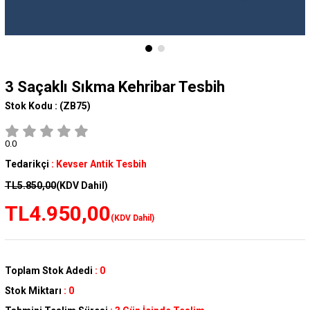
3 Saçaklı Sıkma Kehribar Tesbih
Stok Kodu :
(ZB75)
0.0
Tedarikçi
:
Kevser Antik Tesbih
TL5.850,00
(KDV Dahil)
TL4.950,00
(KDV Dahil)
Toplam Stok Adedi
:
0
Stok Miktarı
:
0