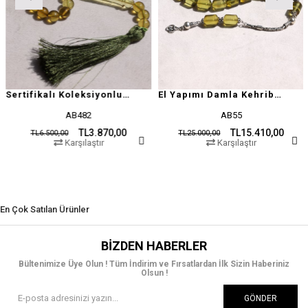
Sertifikalı Koleksiyonluk Özel Seri Damla Kehribar
El Yapımı Damla Kehribar Tesbih
AB482
AB55
TL3.870,00
TL15.410,00
TL6.500,00
TL25.000,00
Karşılaştır
Karşılaştır
En Çok Satılan Ürünler
BIZDEN HABERLER
Bültenimize Üye Olun ! Tüm İndirim ve Fırsatlardan İlk Sizin Haberiniz
Olsun !
GÖNDER