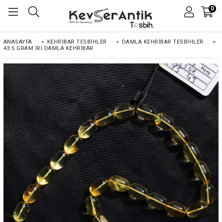
0
ANASAYFA
>
KEHRIBAR TESBIHLER
>
DAMLA KEHRİBAR TESBİHLER
>
43.5 GRAM İRI DAMLA KEHRIBAR