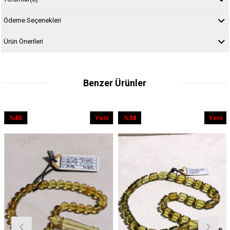
Ödeme Seçenekleri
Ürün Önerileri
Benzer Ürünler
40
Yeni
%38
Yeni
%
irim
Ürün
İndirim
Ürün
İnd
İndirim
%38İndirim
%2İ