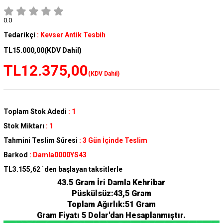
0.0
Tedarikçi
:
Kevser Antik Tesbih
TL15.000,00
(KDV Dahil)
TL12.375,00
(KDV Dahil)
Toplam Stok Adedi
:
1
Stok Miktarı
:
1
Tahmini Teslim Süresi
:
3 Gün İçinde Teslim
Barkod
:
Damla0000YS43
TL3.155,62
`den başlayan taksitlerle
43.5 Gram İri Damla Kehribar
Püskülsüz:43,5 Gram
Toplam Ağırlık:51 Gram
Gram Fiyatı 5 Dolar'dan Hesaplanmıştır.