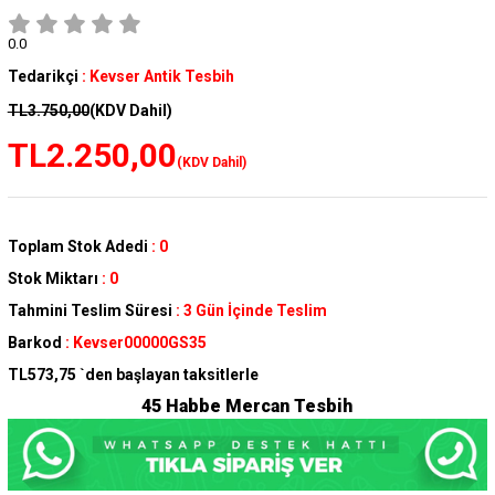
0.0
Tedarikçi
:
Kevser Antik Tesbih
TL3.750,00
(KDV Dahil)
TL2.250,00
(KDV Dahil)
Toplam Stok Adedi
:
0
Stok Miktarı
:
0
Tahmini Teslim Süresi
:
3 Gün İçinde Teslim
Barkod
:
Kevser00000GS35
TL573,75
`den başlayan taksitlerle
45 Habbe Mercan Tesbih