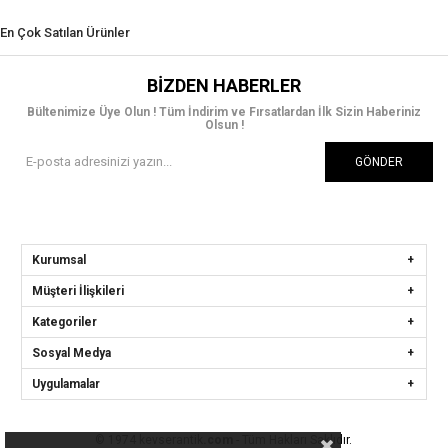
En Çok Satılan Ürünler
BIZDEN HABERLER
Bültenimize Üye Olun ! Tüm İndirim ve Fırsatlardan İlk Sizin Haberiniz
Olsun !
GÖNDER
Kurumsal
Müşteri İlişkileri
Kategoriler
Sosyal Medya
Uygulamalar
© 1974 kevserantik
.com
- Tüm Hakları Saklıdır.