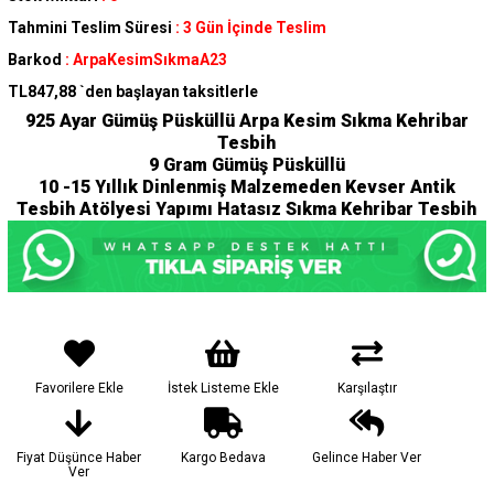
Tahmini Teslim Süresi
:
3 Gün İçinde Teslim
Barkod
:
ArpaKesimSıkmaA23
TL847,88
`den başlayan taksitlerle
925 Ayar Gümüş Püsküllü Arpa Kesim Sıkma Kehribar
Tesbih
9 Gram Gümüş Püsküllü
10 -15 Yıllık Dinlenmiş Malzemeden Kevser Antik
Tesbih Atölyesi Yapımı Hatasız Sıkma Kehribar Tesbih
Favorilere Ekle
İstek Listeme Ekle
Karşılaştır
Fiyat Düşünce Haber
Kargo Bedava
Gelince Haber Ver
Ver