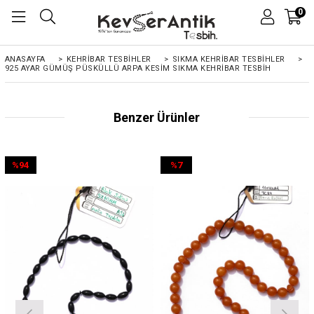
0
ANASAYFA
>
KEHRIBAR TESBIHLER
>
SIKMA KEHRİBAR TESBİHLER
>
925 AYAR GÜMÜŞ PÜSKÜLLÜ ARPA KESIM SIKMA KEHRIBAR TESBIH
Benzer Ürünler
%94
%7
İndirim
İndirim
%94İndirim
%7İndirim