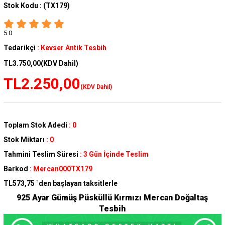
Stok Kodu :
(TX179)
5.0
Tedarikçi
:
Kevser Antik Tesbih
TL3.750,00
(KDV Dahil)
TL2.250,00
(KDV Dahil)
Toplam Stok Adedi
:
0
Stok Miktarı
:
0
Tahmini Teslim Süresi
:
3 Gün İçinde Teslim
Barkod
:
Mercan000TX179
TL573,75
`den başlayan taksitlerle
925 Ayar Gümüş Püsküllü Kırmızı Mercan Doğaltaş
Tesbih