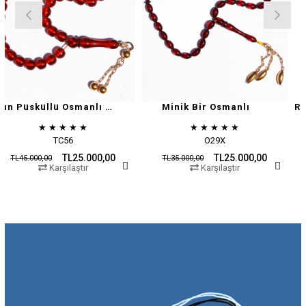
Altın Püsküllü Osmanlı Zar
Minik Bir Osmanlı
★
★
★
★
★
★
★
★
★
★
★
TC56
O29X
TL25.000,00
TL25.000,00
00
TL35.000,00
TL45.000,
Karşılaştır
Karşılaştır