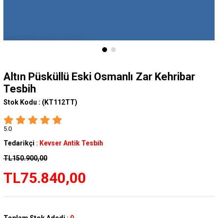
Altın Püsküllü Eski Osmanlı Zar Kehribar
Tesbih
Stok Kodu :
(KT112TT)
5.0
Tedarikçi
:
Kevser Antik Tesbih
TL150.900,00
TL75.840,00
Toplam Stok Adedi
:
0