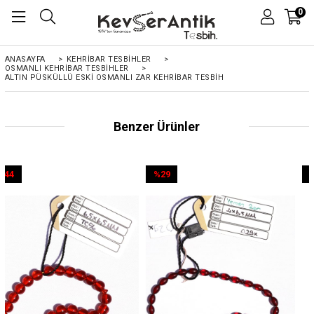
0
ANASAYFA
>
KEHRIBAR TESBIHLER
>
OSMANLI KEHRİBAR TESBİHLER
>
ALTIN PÜSKÜLLÜ ESKI OSMANLI ZAR KEHRIBAR TESBIH
Benzer Ürünler
%29
%44
İndirim
İndirim
%29İndirim
%44İndirim