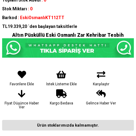
Stok Miktarı
:
0
Barkod
:
EskiOsmanlıKT112TT
TL19.339,20
`den başlayan taksitlerle
Altın Püsküllü Eski Osmanlı Zar Kehribar Tesbih
Favorilere Ekle
İstek Listeme Ekle
Karşılaştır
Fiyat Düşünce Haber
Kargo Bedava
Gelince Haber Ver
Ver
Ürün stoklarımızda kalmamıştır.