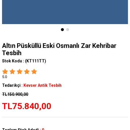
Altın Püsküllü Eski Osmanlı Zar Kehribar
Tesbih
Stok Kodu :
(KT111TT)
5.0
Tedarikçi
:
Kevser Antik Tesbih
TL150.900,00
TL75.840,00
Toplam Stok Adedi
:
0