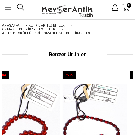
0
ANASAYFA
>
KEHRIBAR TESBIHLER
>
OSMANLI KEHRİBAR TESBİHLER
>
ALTIN PÜSKÜLLÜ ESKI OSMANLI ZAR KEHRIBAR TESBIH
Benzer Ürünler
%29
%44
İndirim
İndirim
%29İndirim
%44İndirim