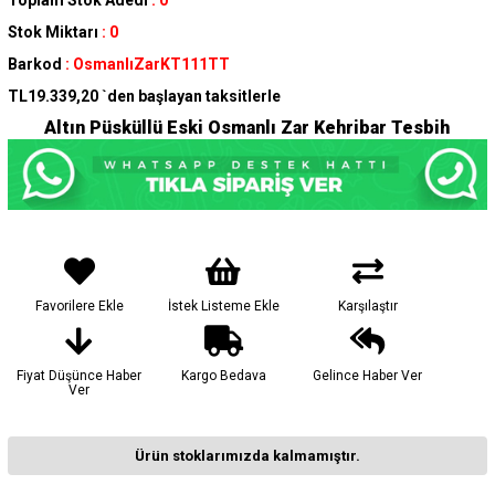
Stok Miktarı
:
0
Barkod
:
OsmanlıZarKT111TT
TL19.339,20
`den başlayan taksitlerle
Altın Püsküllü Eski Osmanlı Zar Kehribar Tesbih
Favorilere Ekle
İstek Listeme Ekle
Karşılaştır
Fiyat Düşünce Haber
Kargo Bedava
Gelince Haber Ver
Ver
Ürün stoklarımızda kalmamıştır.