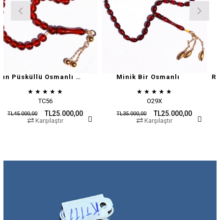
Altın Püsküllü Osmanlı Zar
Minik Bir Osmanlı
★
★
★
★
★
★
★
★
★
★
★
TC56
O29X
TL25.000,00
TL25.000,00
00
TL35.000,00
TL45.000,
Karşılaştır
Karşılaştır