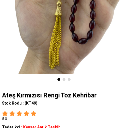
Ateş Kırmızısı Rengi Toz Kehribar
Stok Kodu :
(KT49)
5.0
Tedarikçi
:
Kevser Antik Tesbih