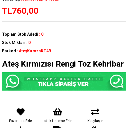
TL760,00
Toplam Stok Adedi
:
0
Stok Miktarı
:
0
Barkod
:
AteşKırmzsKT49
Ateş Kırmızısı Rengi Toz Kehribar
Favorilere Ekle
İstek Listeme Ekle
Karşılaştır