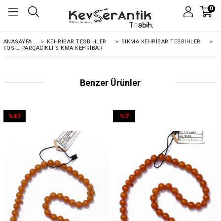
0
ANASAYFA
>
KEHRIBAR TESBIHLER
>
SIKMA KEHRİBAR TESBİHLER
>
FOSIL PARÇACIKLI SIKMA KEHRIBAR
Benzer Ürünler
%47
%7
İndirim
İndirim
%47İndirim
%7İndirim