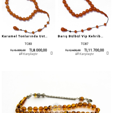
Karamel Tonlarında Usta İşçilikli Tesbih
Barış Bülbül Vip Kehribar Tesbih
TC83
TC87
TL8.000,00
TL11.700,00
TL15.000,00
TL12.600,00
Karşılaştır
Karşılaştır