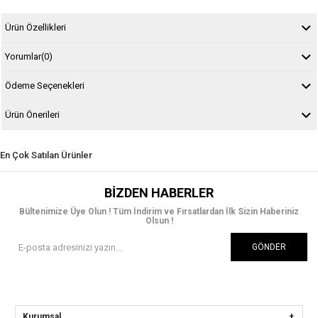
Ürün Özellikleri
Yorumlar
(0)
Ödeme Seçenekleri
Ürün Önerileri
En Çok Satılan Ürünler
BIZDEN HABERLER
Bültenimize Üye Olun ! Tüm İndirim ve Fırsatlardan İlk Sizin Haberiniz
Olsun !
GÖNDER
Kurumsal