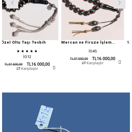
u Taşı Tesbih
Mercan ve Firuze İşlemeli Oltu Taşı
★
★
★
★
★
İO45
İO12
TL16.000,00
TL37.500,00
TL37.500,
Karşılaştır
TL16.000,00
00
Karşılaştır