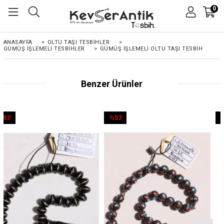
0
ANASAYFA
>
OLTU TAŞI TESBİHLER
>
GÜMÜŞ İŞLEMELİ TESBİHLER
>
GÜMÜŞ İŞLEMELI OLTU TAŞI TESBIH
Benzer Ürünler
%57
%57
İndirim
İndirim
%57İndirim
%57İndirim