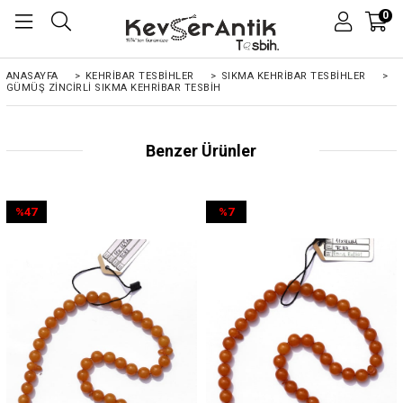
0
ANASAYFA
>
KEHRIBAR TESBIHLER
>
SIKMA KEHRİBAR TESBİHLER
>
GÜMÜŞ ZINCIRLI SIKMA KEHRIBAR TESBIH
Benzer Ürünler
%47
%7
İndirim
İndirim
%47İndirim
%7İndirim