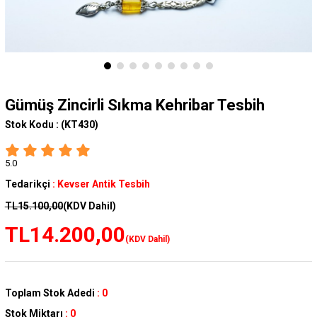
Gümüş Zincirli Sıkma Kehribar Tesbih
Stok Kodu :
(KT430)
5.0
Tedarikçi
:
Kevser Antik Tesbih
TL15.100,00
(KDV Dahil)
TL14.200,00
(KDV Dahil)
Toplam Stok Adedi
:
0
Stok Miktarı
:
0