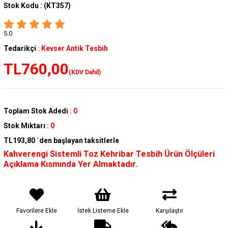
Stok Kodu :
(KT357)
5.0
Tedarikçi
:
Kevser Antik Tesbih
TL760,00
(KDV Dahil)
Toplam Stok Adedi
:
0
Stok Miktarı
:
0
TL193,80
`den başlayan taksitlerle
Kahverengi Sistemli Toz Kehribar Tesbih Ürün Ölçüleri
Açıklama Kısmında Yer Almaktadır.
Favorilere Ekle
İstek Listeme Ekle
Karşılaştır