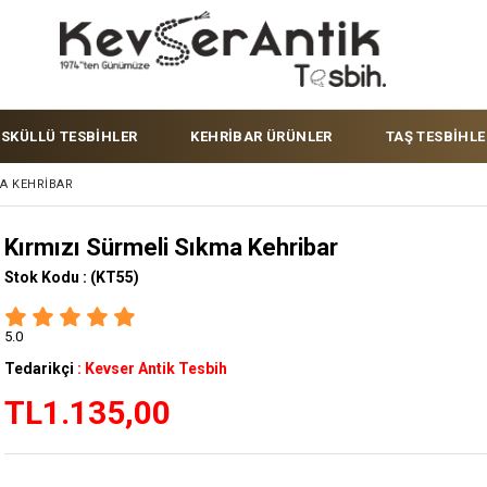
ÜSKÜLLÜ TESBİHLER
KEHRİBAR ÜRÜNLER
TAŞ TESBİHLE
MA KEHRIBAR
Kırmızı Sürmeli Sıkma Kehribar
Stok Kodu :
(KT55)
5.0
Tedarikçi
:
Kevser Antik Tesbih
TL1.135,00