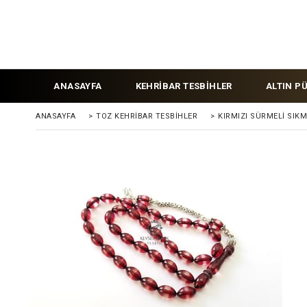
ANASAYFA
KEHRİBAR TESBİHLER
ALTIN P
ANASAYFA
>
TOZ KEHRIBAR TESBIHLER
>
KIRMIZI SÜRMELI SIK