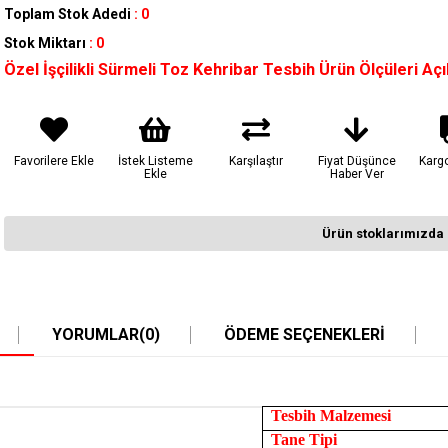
Toplam Stok Adedi
:
0
Stok Miktarı
:
0
Özel İşçilikli Sürmeli Toz Kehribar Tesbih Ürün Ölçüleri A
Favorilere Ekle
İstek Listeme
Karşılaştır
Fiyat Düşünce
Karg
Ekle
Haber Ver
Ürün stoklarımızda 
YORUMLAR
(0)
ÖDEME SEÇENEKLERI
Tesbih Malzemesi
Tane Tipi