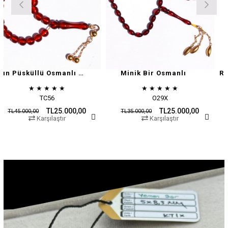
Altın Püsküllü Osmanlı Zar
Minik Bir Osmanlı
★
★
★
★
★
★
★
★
★
★
C56
O29X
O1
TL25.000,00
TL25.000,00
TL35.000,00
TL45.000,00
şılaştır
Karşılaştır
Karş