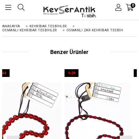
0
ANASAYFA
>
KEHRIBAR TESBIHLER
>
OSMANLI KEHRİBAR TESBİHLER
>
OSMANLI ZAR KEHRIBAR TESBIH
Benzer Ürünler
%29
%44
İndirim
İndirim
%29İndirim
%44İndirim