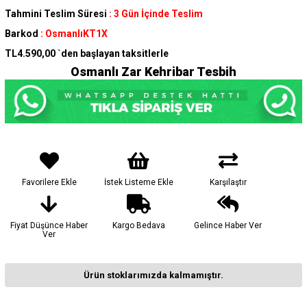
Tahmini Teslim Süresi
:
3 Gün İçinde Teslim
Barkod
:
OsmanlıKT1X
TL4.590,00
`den başlayan taksitlerle
Osmanlı Zar Kehribar Tesbih
Favorilere Ekle
İstek Listeme Ekle
Karşılaştır
Fiyat Düşünce Haber
Kargo Bedava
Gelince Haber Ver
Ver
Ürün stoklarımızda kalmamıştır.