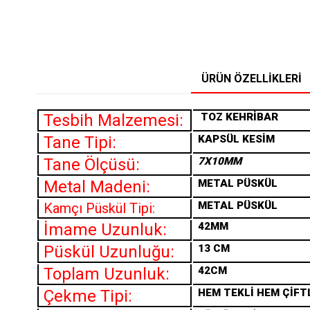
ÜRÜN ÖZELLIKLERI
Tesbih Malzemesi:
TOZ
KEHRİBAR
Tane Tipi:
KAPSÜL KESİM
Tane Ölçüsü:
7X10MM
Metal Madeni:
METAL PÜSKÜL
METAL PÜSKÜL
Kamçı Püskül Tipi:
İmame Uzunluk:
42MM
Püskül Uzunluğu:
13 CM
Toplam Uzunluk:
42CM
Çekme Tipi:
HEM TEKLİ HEM ÇİFT