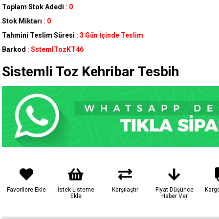
Toplam Stok Adedi
:
0
Stok Miktarı
:
0
Tahmini Teslim Süresi
:
3 Gün İçinde Teslim
Barkod
:
SstemlTozKT46
Sistemli Toz Kehribar Tesbih
Favorilere Ekle
İstek Listeme
Karşılaştır
Fiyat Düşünce
Karg
Ekle
Haber Ver