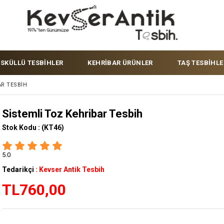
ÜSKÜLLÜ TESBİHLER
KEHRİBAR ÜRÜNLER
TAŞ TESBİHLE
AR TESBIH
Sistemli Toz Kehribar Tesbih
Stok Kodu :
(KT46)
5.0
Tedarikçi
:
Kevser Antik Tesbih
TL760,00