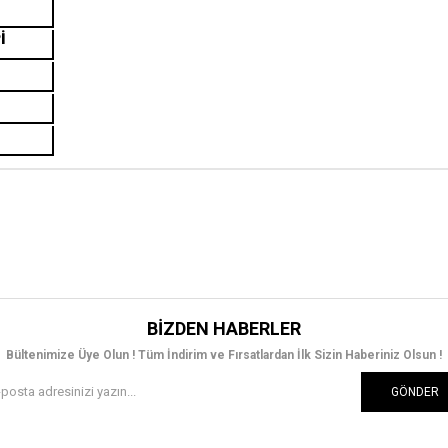
İ
BIZDEN HABERLER
Bültenimize Üye Olun ! Tüm İndirim ve Fırsatlardan İlk Sizin Haberiniz Olsun !
GÖNDER