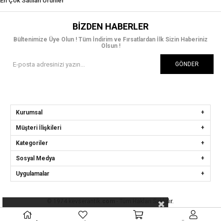
En Çok Satılan Ürünler
BIZDEN HABERLER
Bültenimize Üye Olun ! Tüm İndirim ve Fırsatlardan İlk Sizin Haberiniz
Olsun !
GÖNDER
Kurumsal
Müşteri İlişkileri
Kategoriler
Sosyal Medya
Uygulamalar
© 1974 kevserantik
.com
- Tüm Hakları Saklıdır.