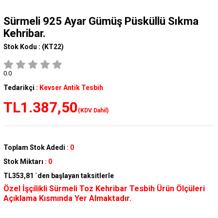
Sürmeli 925 Ayar Gümüş Püsküllü Sıkma
Kehribar.
Stok Kodu :
(KT22)
0.0
Tedarikçi
:
Kevser Antik Tesbih
TL1.387,50
(KDV Dahil)
Toplam Stok Adedi
:
0
Stok Miktarı
:
0
TL353,81
`den başlayan taksitlerle
Özel İşçilikli Sürmeli Toz Kehribar Tesbih Ürün Ölçüleri
Açıklama Kısmında Yer Almaktadır.