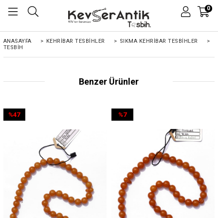
0
ANASAYFA
>
KEHRIBAR TESBIHLER
>
SIKMA KEHRİBAR TESBİHLER
>
TESBIH
Benzer Ürünler
%47
%7
İndirim
İndirim
%47İndirim
%7İndirim