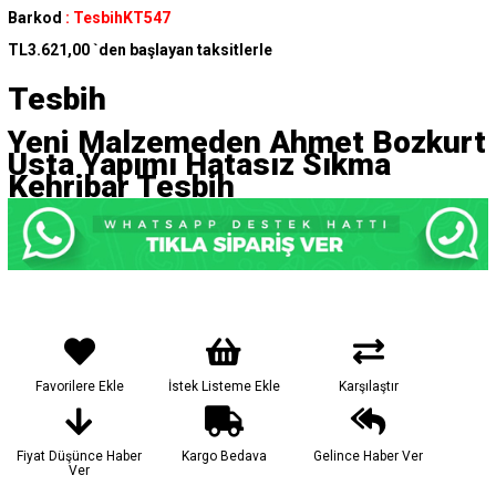
Barkod
:
TesbihKT547
TL3.621,00
`den başlayan taksitlerle
Tesbih
Yeni Malzemeden Ahmet Bozkurt
Usta Yapımı Hatasız Sıkma
Kehribar Tesbih
Favorilere Ekle
İstek Listeme Ekle
Karşılaştır
Fiyat Düşünce Haber
Kargo Bedava
Gelince Haber Ver
Ver