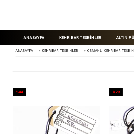
ANASAYFA
KEHRİBAR TESBİHLER
ALTIN P
ANASAYFA
>
KEHRIBAR TESBIHLER
>
OSMANLI KEHRİBAR TESBİH
%44
%29
İndirim
İndirim
%44İndirim
%29İndirim