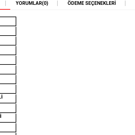
YORUMLAR
(0)
ÖDEME SEÇENEKLERI
Lİ
İ