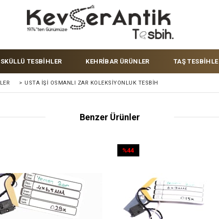
ÜSKÜLLÜ TESBİHLER
KEHRİBAR ÜRÜNLER
TAŞ TESBİHLE
LER
>
USTA İŞI OSMANLI ZAR KOLEKSIYONLUK TESBIH
Benzer Ürünler
%44
İndirim
%44İndirim