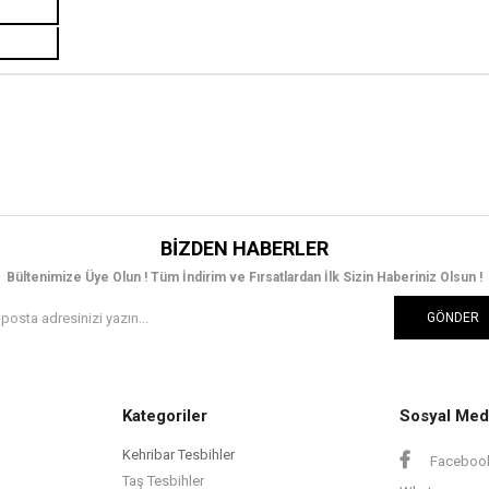
BIZDEN HABERLER
Bültenimize Üye Olun ! Tüm İndirim ve Fırsatlardan İlk Sizin Haberiniz Olsun !
GÖNDER
Kategoriler
Sosyal Med
Kehribar Tesbihler
Faceboo
Taş Tesbihler