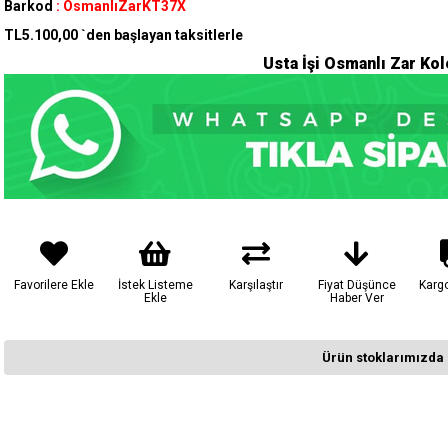
Barkod
:
OsmanlıZarKT37X
TL5.100,00
`den başlayan taksitlerle
Usta İşi Osmanlı Zar Ko
Favorilere Ekle
İstek Listeme
Karşılaştır
Fiyat Düşünce
Karg
Ekle
Haber Ver
Ürün stoklarımızda 