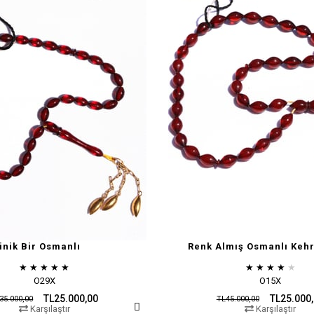
inik Bir Osmanlı
Renk Almış Osmanlı Kehr
★
★
★
★
★
★
★
★
★
★
O29X
O15X
TL25.000,00
TL25.000
35.000,00
TL45.000,00
Karşılaştır
Karşılaştır