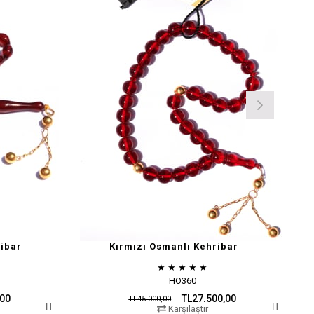
ibar
Kırmızı Osmanlı Kehribar
★
★
★
★
★
HO360
,00
TL27.500,00
TL45.000,00
Karşılaştır