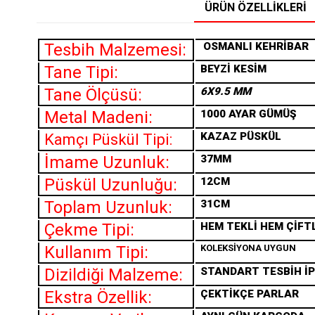
ÜRÜN ÖZELLIKLERI
Tesbih Malzemesi:
OSMANLI
KEHRİBAR
Tane Tipi:
BEYZİ KESİM
Tane Ölçüsü:
6X9.5 MM
Metal Madeni:
1000 AYAR GÜMÜŞ
KAZAZ PÜSKÜL
Kamçı Püskül Tipi:
İmame Uzunluk:
37MM
Püskül Uzunluğu:
12CM
Toplam Uzunluk:
31CM
Çekme Tipi:
HEM TEKLİ HEM ÇİFT
Kullanım Tipi:
KOLEKSİYONA UYGUN
Dizildiği Malzeme:
STANDART TESBİH İP
Ekstra Özellik:
ÇEKTİKÇE PARLAR