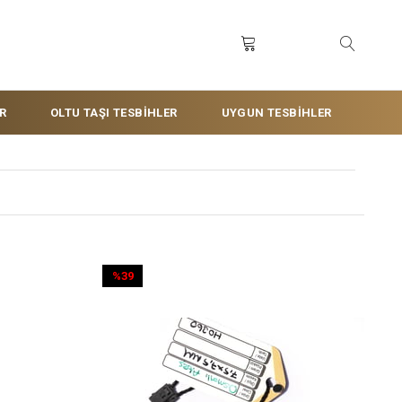
R
OLTU TAŞI TESBİHLER
UYGUN TESBİHLER
%39
İndirim
%39İndirim