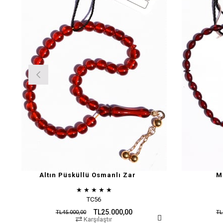
Altın Püsküllü Osmanlı Zar
M
★
★
★
★
★
TC56
TL25.000,00
TL45.000,00
TL
Karşılaştır