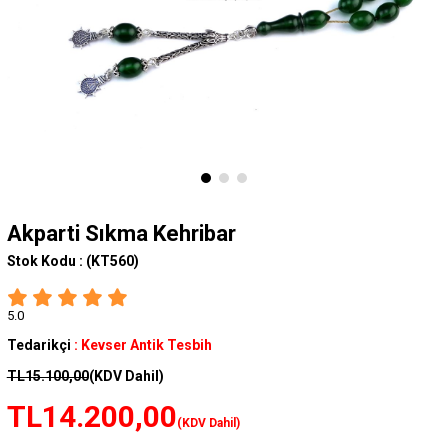
Akparti Sıkma Kehribar
Stok Kodu :
(KT560)
5.0
Tedarikçi
:
Kevser Antik Tesbih
TL15.100,00
(KDV Dahil)
TL14.200,00
(KDV Dahil)