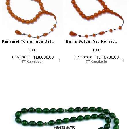
Karamel Tonlarında Usta İşçilikli Tesbih
Barış Bülbül Vip Kehribar Tesbih
TC83
TC87
TL8.000,00
TL11.700,00
TL15.000,00
TL12.600,00
Karşılaştır
Karşılaştır