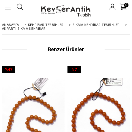
0
ANASAYFA
>
KEHRIBAR TESBIHLER
>
SIKMA KEHRİBAR TESBİHLER
>
AKPARTI SIKMA KEHRIBAR
Benzer Ürünler
%47
%7
İndirim
İndirim
%47İndirim
%7İndirim