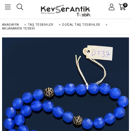
0
ANASAYFA
>
TAŞ TESBİHLER
>
DOĞAL TAŞ TESBİHLER
>
AKUAMARIN TESBIH