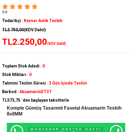
5.0
Tedarikçi
:
Kevser Antik Tesbih
TL3.750,00
(KDV Dahil)
TL2.250,00
(KDV Dahil)
Toplam Stok Adedi
:
0
Stok Miktarı
:
0
Tahmini Teslim Süresi
:
3 Gün İçinde Teslim
Barkod
:
AkuamarinDT37
TL573,75
`den başlayan taksitlerle
Komple Gümüş Tasarımlı Fasetal Akuamarin Tesbih
8x8MM