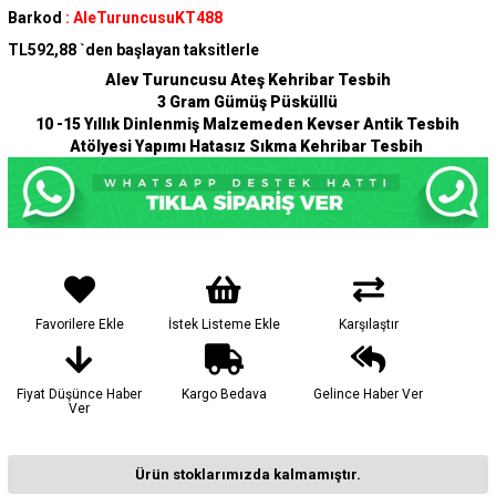
Barkod
:
AleTuruncusuKT488
TL592,88
`den başlayan taksitlerle
Alev Turuncusu Ateş Kehribar Tesbih
3 Gram Gümüş Püsküllü
10 -15 Yıllık Dinlenmiş Malzemeden Kevser Antik Tesbih
Atölyesi Yapımı Hatasız Sıkma Kehribar Tesbih
Favorilere Ekle
İstek Listeme Ekle
Karşılaştır
Fiyat Düşünce Haber
Kargo Bedava
Gelince Haber Ver
Ver
Ürün stoklarımızda kalmamıştır.