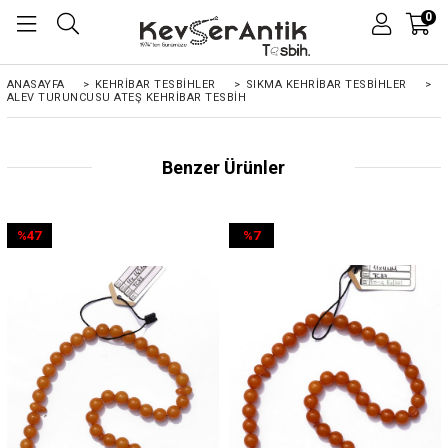
0
ANASAYFA
>
KEHRIBAR TESBIHLER
>
SIKMA KEHRİBAR TESBİHLER
>
ALEV TURUNCUSU ATEŞ KEHRIBAR TESBIH
Benzer Ürünler
%47
%7
İndirim
İndirim
%47İndirim
%7İndirim