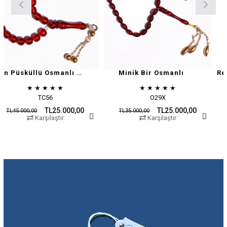
Altın Püsküllü Osmanlı Zar
Minik Bir Osmanlı
★
★
★
★
★
★
★
★
★
★
TC56
O29X
TL25.000,00
TL25.000,00
00
TL35.000,00
TL45.000,0
Karşılaştır
Karşılaştır