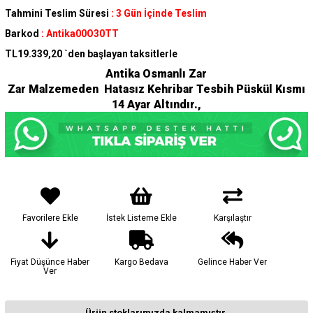
Tahmini Teslim Süresi
:
3 Gün İçinde Teslim
Barkod
:
Antika00O30TT
TL19.339,20
`den başlayan taksitlerle
Antika Osmanlı Zar
Zar Malzemeden Hatasız Kehribar Tesbih Püskül Kısmı
14 Ayar Altındır.,
Favorilere Ekle
İstek Listeme Ekle
Karşılaştır
Fiyat Düşünce Haber
Kargo Bedava
Gelince Haber Ver
Ver
Ürün stoklarımızda kalmamıştır.