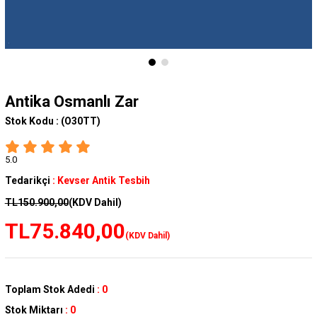
Antika Osmanlı Zar
Stok Kodu :
(O30TT)
5.0
Tedarikçi
:
Kevser Antik Tesbih
TL150.900,00
(KDV Dahil)
TL75.840,00
(KDV Dahil)
Toplam Stok Adedi
:
0
Stok Miktarı
:
0