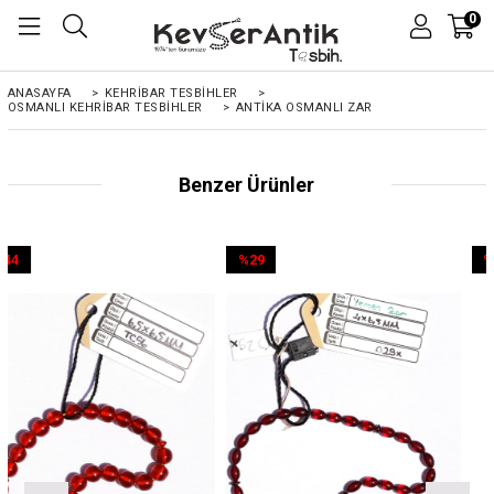
0
ANASAYFA
>
KEHRIBAR TESBIHLER
>
OSMANLI KEHRİBAR TESBİHLER
>
ANTIKA OSMANLI ZAR
Benzer Ürünler
%29
%44
İndirim
İndirim
%29İndirim
%44İndirim