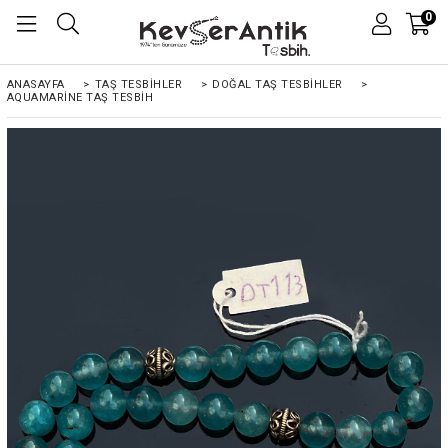
0
ANASAYFA
>
TAŞ TESBİHLER
>
DOĞAL TAŞ TESBİHLER
>
AQUAMARINE TAŞ TESBIH