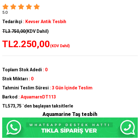
5.0
Tedarikçi
:
Kevser Antik Tesbih
TL3.750,00
(KDV Dahil)
TL2.250,00
(KDV Dahil)
Toplam Stok Adedi
:
0
Stok Miktarı
:
0
Tahmini Teslim Süresi
:
3 Gün İçinde Teslim
Barkod
:
AquamarnDT113
TL573,75
`den başlayan taksitlerle
Aquamarine Taş tesbih