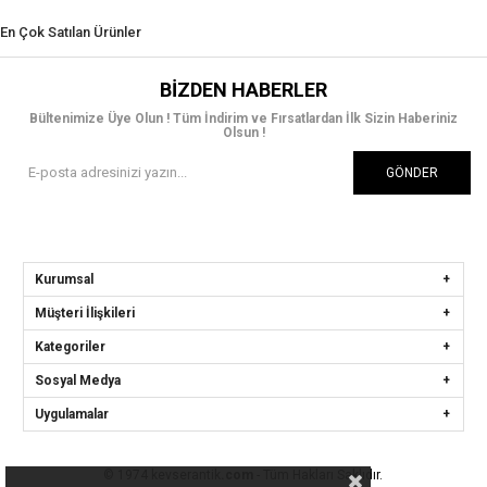
En Çok Satılan Ürünler
BIZDEN HABERLER
Bültenimize Üye Olun ! Tüm İndirim ve Fırsatlardan İlk Sizin Haberiniz
Olsun !
GÖNDER
Kurumsal
Müşteri İlişkileri
Kategoriler
Sosyal Medya
Uygulamalar
© 1974 kevserantik
.com
- Tüm Hakları Saklıdır.