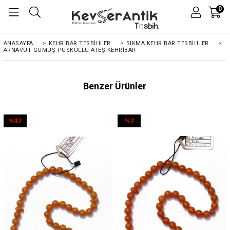
0
ANASAYFA
>
KEHRIBAR TESBIHLER
>
SIKMA KEHRİBAR TESBİHLER
>
ARNAVUT GÜMÜŞ PÜSKÜLLÜ ATEŞ KEHRIBAR
Benzer Ürünler
%47
%7
İndirim
İndirim
%47İndirim
%7İndirim