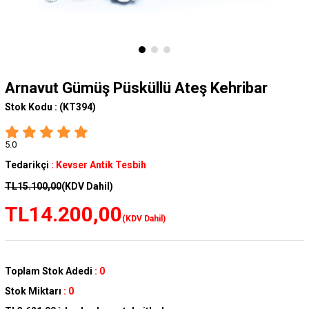
Arnavut Gümüş Püsküllü Ateş Kehribar
Stok Kodu :
(KT394)
5.0
Tedarikçi
:
Kevser Antik Tesbih
TL15.100,00
(KDV Dahil)
TL14.200,00
(KDV Dahil)
Toplam Stok Adedi
:
0
Stok Miktarı
:
0