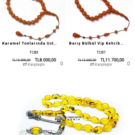
Karamel Tonlarında Usta İşçilikli Tesbih
Barış Bülbül Vip Kehribar Tesbih
TC83
TC87
TL8.000,00
TL11.700,00
TL15.000,00
TL12.600,00
Karşılaştır
Karşılaştır