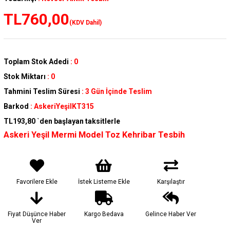
TL760,00
(KDV Dahil)
Toplam Stok Adedi
:
0
Stok Miktarı
:
0
Tahmini Teslim Süresi
:
3 Gün İçinde Teslim
Barkod
:
AskeriYeşilKT315
TL193,80
`den başlayan taksitlerle
Askeri Yeşil Mermi Model Toz Kehribar Tesbih
Favorilere Ekle
İstek Listeme Ekle
Karşılaştır
Fiyat Düşünce Haber
Kargo Bedava
Gelince Haber Ver
Ver