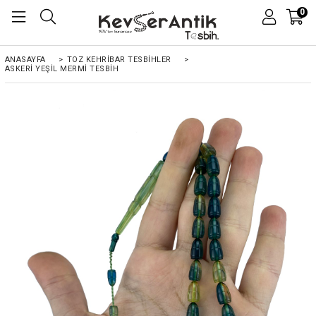
0
ANASAYFA
>
TOZ KEHRIBAR TESBIHLER
>
ASKERI YEŞIL MERMI TESBIH