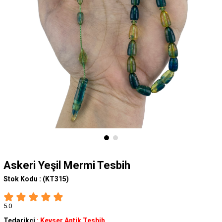
Askeri Yeşil Mermi Tesbih
Stok Kodu :
(KT315)
5.0
Tedarikçi
:
Kevser Antik Tesbih