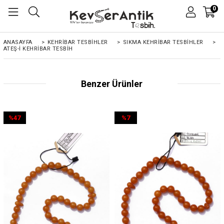
0
ANASAYFA
>
KEHRIBAR TESBIHLER
>
SIKMA KEHRİBAR TESBİHLER
>
ATEŞ-I KEHRIBAR TESBIH
Benzer Ürünler
%47
%7
İndirim
İndirim
%47İndirim
%7İndirim