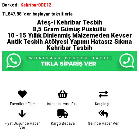
Barkod
:
Kehribar0DE12
TL847,88
`den başlayan taksitlerle
Ateş-i Kehribar Tesbih
8,5 Gram Gümüş Püsküllü
10 -15 Yıllık Dinlenmiş Malzemeden Kevser
Antik Tesbih Atölyesi Yapımı Hatasız Sıkma
Kehribar Tesbih
Favorilere Ekle
İstek Listeme Ekle
Karşılaştır
Fiyat Düşünce Haber
Kargo Bedava
Gelince Haber Ver
Ver