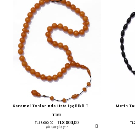
Karamel Tonlarında Usta İşçilikli Tesbih
Metin Ta
TC83
TL8.000,00
TL15.000,00
TL2
Karşılaştır