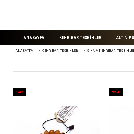
ANASAYFA
KEHRİBAR TESBİHLER
ALTIN P
ANASAYFA
>
KEHRIBAR TESBIHLER
>
SIKMA KEHRİBAR TESBİHLE
%47
%94
İndirim
İndirim
%47İndirim
%94İndirim