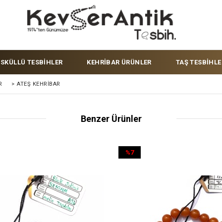
ÜSKÜLLÜ TESBİHLER
KEHRİBAR ÜRÜNLER
TAŞ TESBİHLE
R
>
ATEŞ KEHRIBAR
Benzer Ürünler
%7
İndirim
%7İndirim