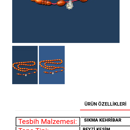
ÜRÜN ÖZELLIKLERI
Tesbih Malzemesi:
SIKMA
KEHRİBAR
BEYZİ KESİM