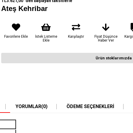
TL3.621,00
`den başlayan taksitlerle
Ateş Kehribar
Favorilere Ekle
İstek Listeme
Karşılaştır
Fiyat Düşünce
Karg
Ekle
Haber Ver
Ürün stoklarımızda 
YORUMLAR
(0)
ÖDEME SEÇENEKLERI