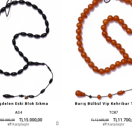
şdelen Eski Blok Sıkma
Barış Bülbül Vip Kehribar 
AS4
TC87
TL15.000,00
TL11.700
50.000,00
TL12.600,00
Karşılaştır
Karşılaştır