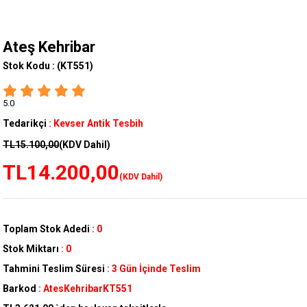
Ateş Kehribar
Stok Kodu :
(KT551)
5.0
Tedarikçi
:
Kevser Antik Tesbih
TL15.100,00
(KDV Dahil)
TL14.200,00
(KDV Dahil)
Toplam Stok Adedi
:
0
Stok Miktarı
:
0
Tahmini Teslim Süresi
:
3 Gün İçinde Teslim
Barkod
:
AtesKehribarKT551