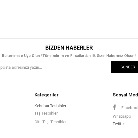
BIZDEN HABERLER
Bültenimize Üye Olun ! Tüm İndirim ve Fırsatlardan İlk Sizin Haberiniz Olsun !
GÖNDER
Kategoriler
Sosyal Med
Kehribar Tesbihler
Faceboo
Taş Tesbihler
Whatsapp
Oltu Taşı Tesbihler
Twitter