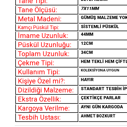
Tane Tipi:
Tane Ölçüsü:
7X11MM
Metal Madeni:
GÜMÜŞ MALZEME YO
SİSTEMLİ PÜSKÜL
Kamçı Püskül Tipi:
İmame Uzunluk:
44MM
Püskül Uzunluğu:
12CM
Toplam Uzunluk:
34CM
Çekme Tipi:
HEM TEKLİ HEM ÇİFT
Kullanım Tipi:
KOLEKSİYONA UYGUN
Kişiye Özel mi?:
HAYIR
Dizildiği Malzeme:
STANDART TESBİH İP
Ekstra Özellik:
ÇEKTİKÇE PARLAR
Kargoya Verilme:
AYNI GÜN KARGODA
Tesbih Ustası:
AHMET BOZKURT