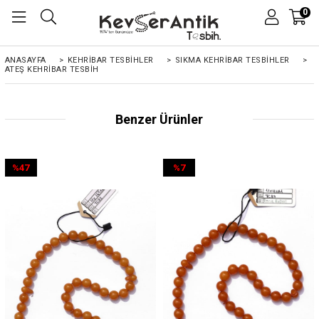
0
ANASAYFA
>
KEHRIBAR TESBIHLER
>
SIKMA KEHRİBAR TESBİHLER
>
ATEŞ KEHRIBAR TESBIH
Benzer Ürünler
%47
%7
İndirim
İndirim
%47İndirim
%7İndirim