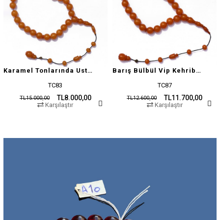
Karamel Tonlarında Usta İşçilikli Tesbih
Barış Bülbül Vip Kehribar Tesbih
TC83
TC87
TL8.000,00
TL11.700,00
TL15.000,00
TL12.600,00
Karşılaştır
Karşılaştır