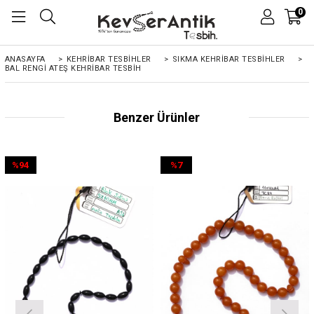
0
ANASAYFA
>
KEHRIBAR TESBIHLER
>
SIKMA KEHRİBAR TESBİHLER
>
BAL RENGI ATEŞ KEHRIBAR TESBIH
Benzer Ürünler
%94
%7
İndirim
İndirim
%94İndirim
%7İndirim