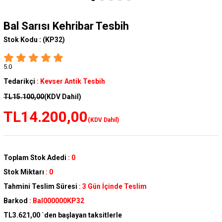
Bal Sarısı Kehribar Tesbih
Stok Kodu :
(KP32)
5.0
Tedarikçi
:
Kevser Antik Tesbih
TL15.100,00
(KDV Dahil)
TL14.200,00
(KDV Dahil)
Toplam Stok Adedi
:
0
Stok Miktarı
:
0
Tahmini Teslim Süresi
:
3 Gün İçinde Teslim
Barkod
:
Bal000000KP32
TL3.621,00
`den başlayan taksitlerle