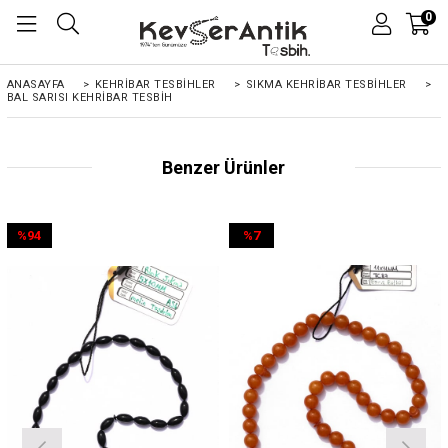
0
ANASAYFA
>
KEHRIBAR TESBIHLER
>
SIKMA KEHRİBAR TESBİHLER
>
BAL SARISI KEHRIBAR TESBIH
Benzer Ürünler
%94
%7
İndirim
İndirim
%94İndirim
%7İndirim