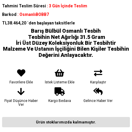
Tahmini Teslim Süresi
:
3 Gün İçinde Teslim
Barkod
:
OsmanlıBOBB7
TL38.464,20
`den başlayan taksitlerle
Barış Bülbül Osmanlı Tesbih
Tesbihin Net Ağırlığı 31.5 Gram
İri Üst Düzey Koleksiyonluk Bir Tesbihtir
Malzeme Ve Ustanın İşçiliğini Bilen Kişiler Tesbihin
Değerini Anlayacaktır.
Favorilere Ekle
İstek Listeme Ekle
Karşılaştır
Fiyat Düşünce Haber
Kargo Bedava
Gelince Haber Ver
Ver
Ürün stoklarımızda kalmamıştır.