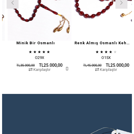
Minik Bir Osmanlı
Renk Almış Osmanlı Kehribar
★
★
★
★
★
★
★
★
★
★
O29X
O15X
TL25.000,00
TL25.000,00
TL35.000,00
TL45.000,00
Karşılaştır
Karşılaştır