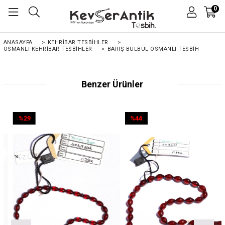
0
ANASAYFA
>
KEHRIBAR TESBIHLER
>
OSMANLI KEHRİBAR TESBİHLER
>
BARIŞ BÜLBÜL OSMANLI TESBIH
Benzer Ürünler
%29
%44
İndirim
İndirim
%29İndirim
%44İndirim