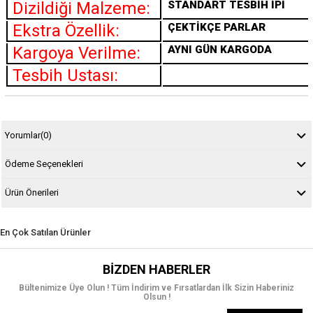
Dizildiği Malzeme:
STANDART TESBİH İPİ
Ekstra Özellik:
ÇEKTİKÇE PARLAR
Kargoya Verilme:
AYNI GÜN KARGODA
Tesbih Ustası:
Yorumlar
(0)
Ödeme Seçenekleri
Ürün Önerileri
En Çok Satılan Ürünler
BIZDEN HABERLER
Bültenimize Üye Olun ! Tüm İndirim ve Fırsatlardan İlk Sizin Haberiniz
Olsun !