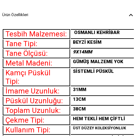
Ürün Özellikleri
Tesbih Malzemesi:
OSMANLI
KEHRİBAR
Tane Tipi:
BEYZİ KESİM
Tane Ölçüsü:
9X14MM
Metal Madeni:
GÜMÜŞ MALZEME YOK
Kamçı Püskül
SİSTEMLİ PÜSKÜL
Tipi:
İmame Uzunluk:
31MM
Püskül Uzunluğu:
13CM
Toplam Uzunluk:
38CM
Çekme Tipi:
HEM TEKLİ HEM ÇİFTLİ
Kullanım Tipi:
ÜST DÜZEY KOLEKSİYONLUK