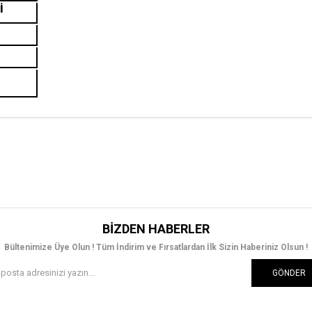
İ
BIZDEN HABERLER
Bültenimize Üye Olun ! Tüm İndirim ve Fırsatlardan İlk Sizin Haberiniz Olsun !
GÖNDER