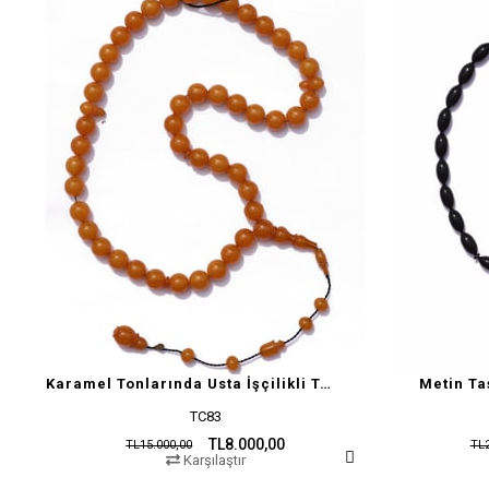
Karamel Tonlarında Usta İşçilikli Tesbih
Metin Ta
TC83
TL8.000,00
TL15.000,00
TL2
Karşılaştır