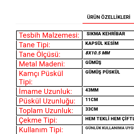
ÜRÜN ÖZELLIKLERI
Tesbih Malzemesi:
SIKMA
KEHRİBAR
Tane Tipi:
KAPSÜL KESİM
Tane Ölçüsü:
8X10.5 MM
Metal Madeni:
GÜMÜŞ
Kamçı Püskül
GÜMÜŞ PÜSKÜL
Tipi:
İmame Uzunluk:
43MM
Püskül Uzunluğu:
11CM
Toplam Uzunluk:
33CM
Çekme Tipi:
HEM TEKLİ HEM ÇİFT
Kullanım Tipi:
GÜNLÜK KULLANIMA UY