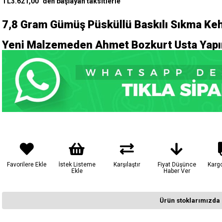
TL3.621,00
`den başlayan taksitlerle
7,8
Gram Gümüş Püsküllü
Baskılı Sıkma Keh
Yeni Malzemeden Ahmet Bozkurt Usta Yapım
Favorilere Ekle
İstek Listeme
Karşılaştır
Fiyat Düşünce
Karg
Ekle
Haber Ver
Ürün stoklarımızda 