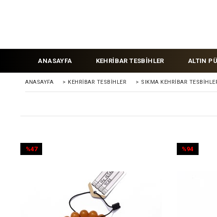
ANASAYFA
KEHRİBAR TESBİHLER
ALTIN P
ANASAYFA
>
KEHRIBAR TESBIHLER
>
SIKMA KEHRİBAR TESBİHLE
%47
%94
İndirim
İndirim
%47İndirim
%94İndirim