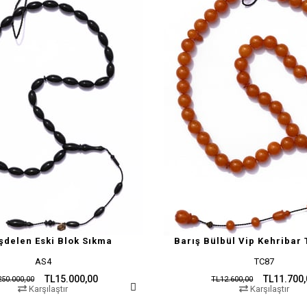
şdelen Eski Blok Sıkma
Barış Bülbül Vip Kehribar 
AS4
TC87
TL15.000,00
TL11.700
50.000,00
TL12.600,00
Karşılaştır
Karşılaştır