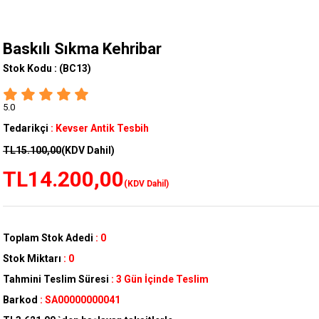
Baskılı Sıkma Kehribar
Stok Kodu :
(BC13)
5.0
Tedarikçi
:
Kevser Antik Tesbih
TL15.100,00
(KDV Dahil)
TL14.200,00
(KDV Dahil)
Toplam Stok Adedi
:
0
Stok Miktarı
:
0
Tahmini Teslim Süresi
:
3 Gün İçinde Teslim
Barkod
:
SA00000000041