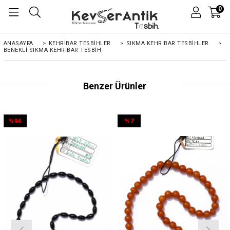
0
ANASAYFA
>
KEHRIBAR TESBIHLER
>
SIKMA KEHRİBAR TESBİHLER
>
BENEKLI SIKMA KEHRIBAR TESBIH
Benzer Ürünler
%94
%7
İndirim
İndirim
%94İndirim
%7İndirim