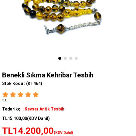
Benekli Sıkma Kehribar Tesbih
Stok Kodu :
(KT464)
5.0
Tedarikçi
:
Kevser Antik Tesbih
TL15.100,00
(KDV Dahil)
TL14.200,00
(KDV Dahil)