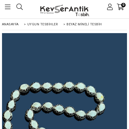
0
ANASAYFA
>
UYGUN TESBİHLER
>
BEYAZ MINELI TESBIH