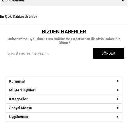
Ürün Önerileri
En Çok Satılan Ürünler
BIZDEN HABERLER
Bültenimize Üye Olun ! Tüm İndirim ve Fırsatlardan İlk Sizin Haberiniz
Olsun !
GÖNDER
Kurumsal
Müşteri İlişkileri
Kategoriler
Sosyal Medya
Uygulamalar