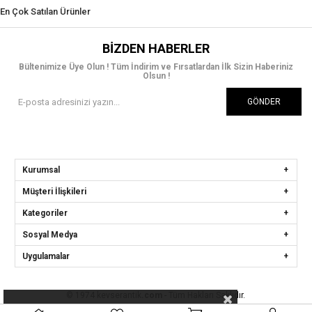
En Çok Satılan Ürünler
BIZDEN HABERLER
Bültenimize Üye Olun ! Tüm İndirim ve Fırsatlardan İlk Sizin Haberiniz
Olsun !
GÖNDER
Kurumsal
Müşteri İlişkileri
Kategoriler
Sosyal Medya
Uygulamalar
© 1974 kevserantik
.com
- Tüm Hakları Saklıdır.