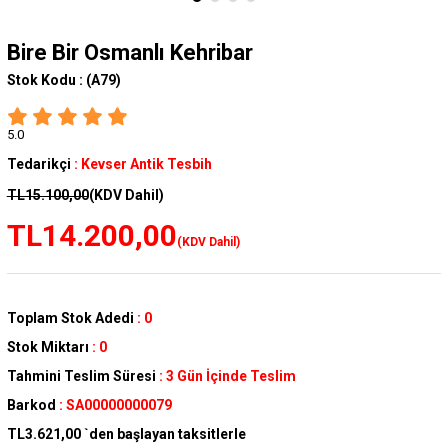
Bire Bir Osmanlı Kehribar
Stok Kodu :
(A79)
5.0
Tedarikçi
:
Kevser Antik Tesbih
TL15.100,00
(KDV Dahil)
TL14.200,00
(KDV Dahil)
Toplam Stok Adedi
:
0
Stok Miktarı
:
0
Tahmini Teslim Süresi
:
3 Gün İçinde Teslim
Barkod
:
SA00000000079
TL3.621,00
`den başlayan taksitlerle