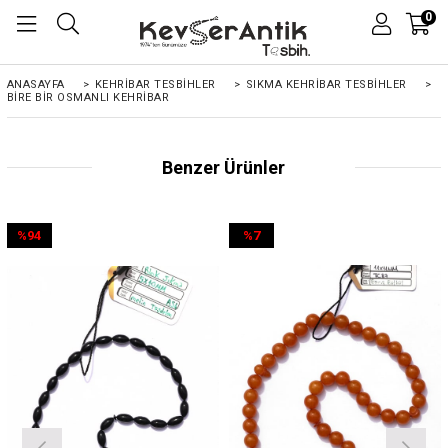
0
ANASAYFA
>
KEHRIBAR TESBIHLER
>
SIKMA KEHRİBAR TESBİHLER
>
BIRE BIR OSMANLI KEHRIBAR
Benzer Ürünler
%94
%7
İndirim
İndirim
%94İndirim
%7İndirim