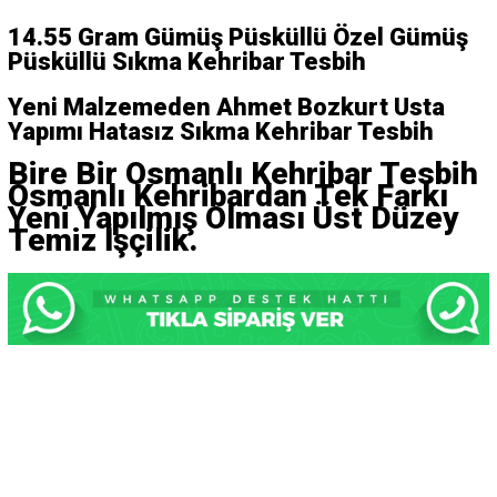
14.55
Gram Gümüş Püsküllü
Özel Gümüş
Püsküllü Sıkma Kehribar Tesbih
Yeni Malzemeden Ahmet Bozkurt Usta
Yapımı Hatasız Sıkma Kehribar Tesbih
Bire Bir Osmanlı Kehribar Tesbih
Osmanlı Kehribardan Tek Farkı
Yeni Yapılmış Olması Üst Düzey
Temiz İşçilik.