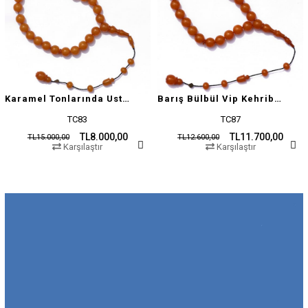
Karamel Tonlarında Usta İşçilikli Tesbih
Barış Bülbül Vip Kehribar Tesbih
TC83
TC87
TL8.000,00
TL11.700,00
TL15.000,00
TL12.600,00
Karşılaştır
Karşılaştır