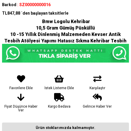
Barkod
:
SZ00000000016
TL847,88
`den başlayan taksitlerle
Bmw Logolu Kehribar
10,5 Gram Gümüş Püsküllü
10 -15 Yıllık Dinlenmiş Malzemeden Kevser Antik
Tesbih Atölyesi Yapımı Hatasız Sıkma Kehribar Tesbih
Favorilere Ekle
İstek Listeme Ekle
Karşılaştır
Fiyat Düşünce Haber
Kargo Bedava
Gelince Haber Ver
Ver
Ürün stoklarımızda kalmamıştır.