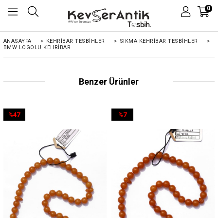
0
ANASAYFA
>
KEHRIBAR TESBIHLER
>
SIKMA KEHRİBAR TESBİHLER
>
BMW LOGOLU KEHRIBAR
Benzer Ürünler
%47
%7
İndirim
İndirim
%47İndirim
%7İndirim