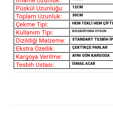
İmame Uzunluk:
Püskül Uzunluğu:
12CM
Toplam Uzunluk:
30CM
Çekme Tipi:
HEM TEKLİ HEM ÇİFT
Kullanım Tipi:
KOLEKSİYONA UYGUN
Dizildiği Malzeme:
STANDART TESBİH İP
Ekstra Özellik:
ÇEKTİKÇE PARLAR
Kargoya Verilme:
AYNI GÜN KARGODA
Tesbih Ustası:
İSMAİL ACAR