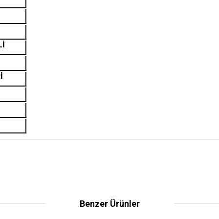
Lİ
İ
Benzer Ürünler