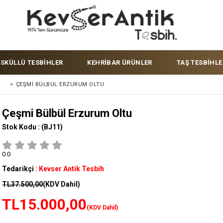
ÜSKÜLLÜ TESBİHLER
KEHRİBAR ÜRÜNLER
TAŞ TESBİHLE
R
>
ÇEŞMI BÜLBÜL ERZURUM OLTU
Çeşmi Bülbül Erzurum Oltu
Stok Kodu :
(BJ11)
0.0
Tedarikçi
:
Kevser Antik Tesbih
TL37.500,00
(KDV Dahil)
TL15.000,00
(KDV Dahil)