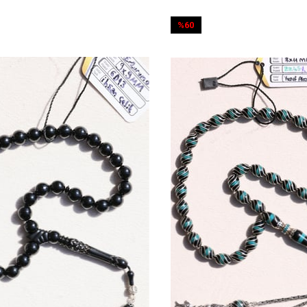
%60
%
İndirim
İnd
%60İndirim
%55