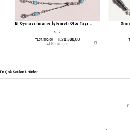
El Oyması İmame İşlemeli Oltu Taşı Tesbih
Sınırlı Üretim Oltu Tesbi
SJ7
GD13
TL30.500,00
TL12.500,0
.500,00
TL37.500,00
Karşılaştır
Karşılaştır
En Çok Satılan Ürünler