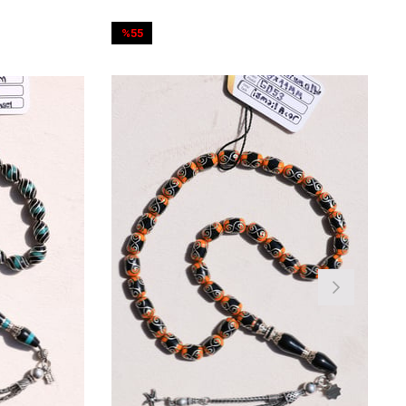
55
%51
irim
İndirim
İndirim
%51İndirim