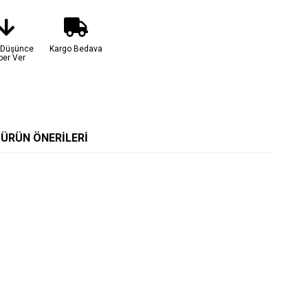
t Düşünce
Kargo Bedava
ber Ver
ÜRÜN ÖNERILERI