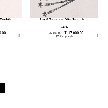
Zarif Tasarım Oltu Tesbih
GD53
GD
TL17.000,00
TL37.500,00
TL37.500,00
Karşılaştır
Karş