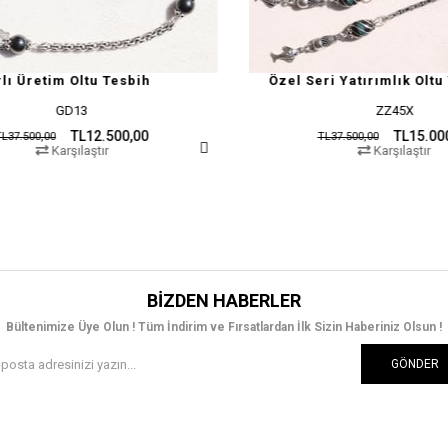
h
Özel Seri Yatırımlık Oltu Tesbih
ZZ45X
0
TL15.000,00
TL37.500,00
Karşılaştır
BIZDEN HABERLER
Bültenimize Üye Olun ! Tüm İndirim ve Fırsatlardan İlk Sizin Haberiniz Olsun !
GÖNDER