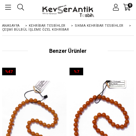
0
ANASAYFA
>
KEHRIBAR TESBIHLER
>
SIKMA KEHRİBAR TESBİHLER
>
ÇEŞMI BÜLBÜL İŞLEME ÖZEL KEHRIBAR
Benzer Ürünler
%47
%7
İndirim
İndirim
%47İndirim
%7İndirim