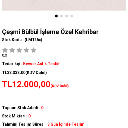
Çeşmi Bülbül İşleme Özel Kehribar
Stok Kodu :
(LM126x)
0.0
Tedarikçi
:
Kevser Antik Tesbih
TL33.333,00
(KDV Dahil)
TL12.000,00
(KDV Dahil)
Toplam Stok Adedi
:
0
Stok Miktarı
:
0
Tahmini Teslim Süresi
:
3 Gün İçinde Teslim