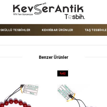
ÜSKÜLLÜ TESBİHLER
KEHRİBAR ÜRÜNLER
TAŞ TESBİHLE
Benzer Ürünler
%42
İndirim
%42İndirim