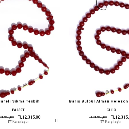
Hareli Sıkma Tesbih
PA132T
GH10
TL12.315,00
TL12.315
21.250,00
TL21.250,00
Karşılaştır
Karşılaştır