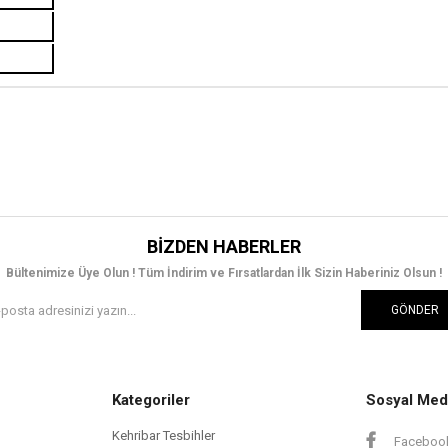
BIZDEN HABERLER
Bültenimize Üye Olun ! Tüm İndirim ve Fırsatlardan İlk Sizin Haberiniz Olsun !
GÖNDER
Kategoriler
Sosyal Med
Kehribar Tesbihler
Faceboo