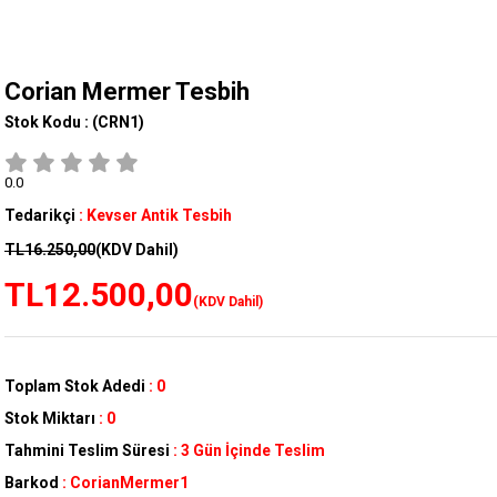
Corian Mermer Tesbih
Stok Kodu :
(CRN1)
0.0
Tedarikçi
:
Kevser Antik Tesbih
TL16.250,00
(KDV Dahil)
TL12.500,00
(KDV Dahil)
Toplam Stok Adedi
:
0
Stok Miktarı
:
0
Tahmini Teslim Süresi
:
3 Gün İçinde Teslim
Barkod
:
CorianMermer1