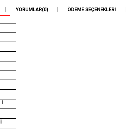
YORUMLAR
(0)
ÖDEME SEÇENEKLERI
Lİ
İ