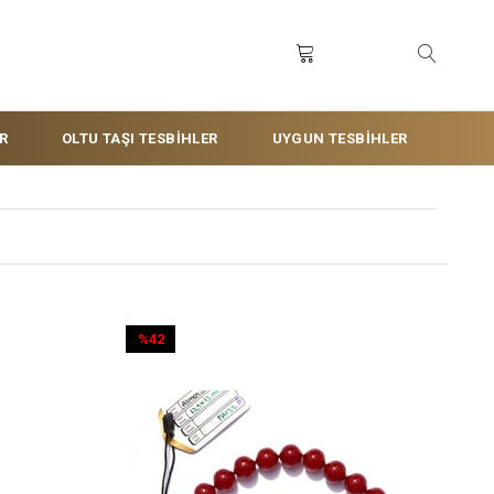
R
OLTU TAŞI TESBİHLER
UYGUN TESBİHLER
%42
İndirim
%42İndirim