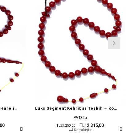
Barış Bülbül Alman Helezon Hareli Sıkma Tesbih
Lüks Segment Kehribar Tesbih – Koleksiyon Değerinde
PA132a
,00
TL12.315,00
TL21.250,00
Karşılaştır