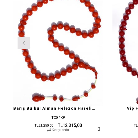
Barış Bülbül Alman Helezon Hareli Sıkma Tesbih
Vip 
TC84XP
TL12.315,00
TL21.250,00
TL
Karşılaştır