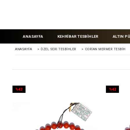
ANASAYFA
KEHRİBAR TESBİHLER
ALTIN P
ANASAYFA
>
ÖZEL SERİ TESBİHLER
>
CORIAN MERMER TESBIH
%42
%42
İndirim
İndirim
%42İndirim
%42İndirim