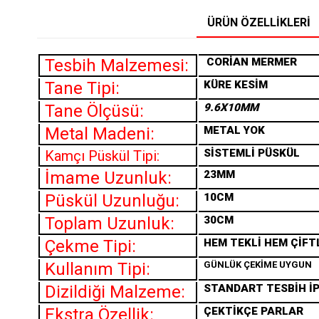
ÜRÜN ÖZELLIKLERI
Tesbih Malzemesi:
CORİAN MERMER
Tane Tipi:
KÜRE KESİM
Tane Ölçüsü:
9.6X10MM
Metal Madeni:
METAL YOK
SİSTEMLİ PÜSKÜL
Kamçı Püskül Tipi:
İmame Uzunluk:
23MM
Püskül Uzunluğu:
10CM
Toplam Uzunluk:
30CM
Çekme Tipi:
HEM TEKLİ HEM ÇİFT
Kullanım Tipi:
GÜNLÜK ÇEKİME UYGUN
Dizildiği Malzeme:
STANDART TESBİH İP
Ekstra Özellik:
ÇEKTİKÇE PARLAR