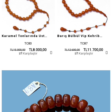
Karamel Tonlarında Usta İşçilikli Tesbih
Barış Bülbül Vip Kehribar Tesbih
TC83
TC87
TL8.000,00
TL11.700,00
TL15.000,00
TL12.600,00
Karşılaştır
Karşılaştır