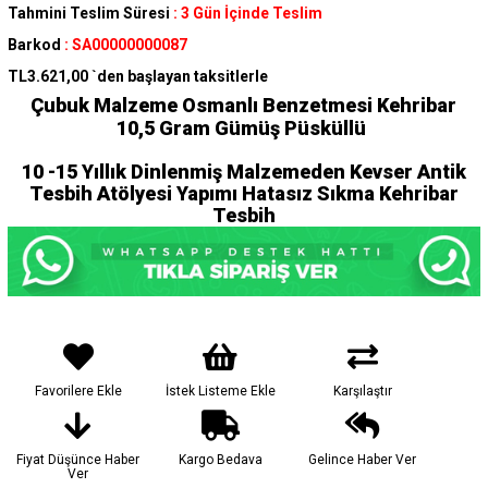
Tahmini Teslim Süresi
:
3 Gün İçinde Teslim
Barkod
:
SA00000000087
TL3.621,00
`den başlayan taksitlerle
Çubuk Malzeme Osmanlı Benzetmesi Kehribar
10,5
Gram Gümüş Püsküllü
10 -15 Yıllık Dinlenmiş Malzemeden Kevser Antik
Tesbih Atölyesi Yapımı Hatasız Sıkma Kehribar
Tesbih
Favorilere Ekle
İstek Listeme Ekle
Karşılaştır
Fiyat Düşünce Haber
Kargo Bedava
Gelince Haber Ver
Ver