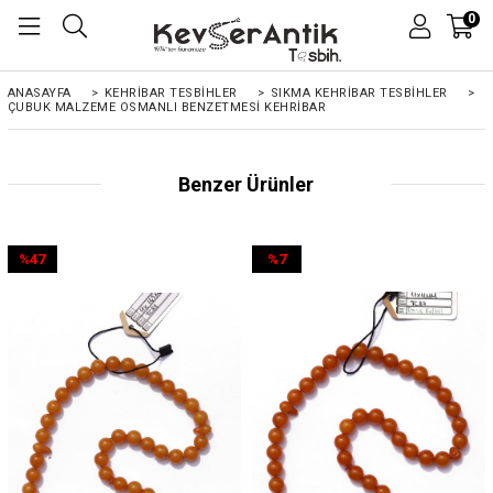
0
ANASAYFA
>
KEHRIBAR TESBIHLER
>
SIKMA KEHRİBAR TESBİHLER
>
ÇUBUK MALZEME OSMANLI BENZETMESI KEHRIBAR
Benzer Ürünler
%47
%7
İndirim
İndirim
%47İndirim
%7İndirim