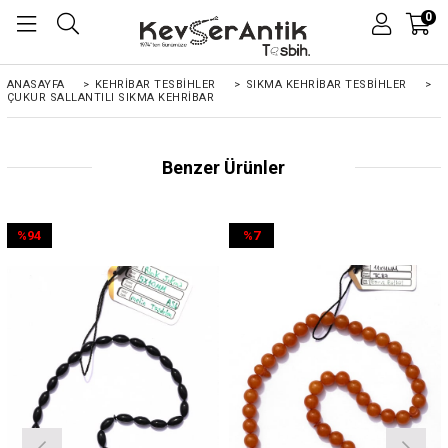
0
ANASAYFA
>
KEHRIBAR TESBIHLER
>
SIKMA KEHRİBAR TESBİHLER
>
ÇUKUR SALLANTILI SIKMA KEHRIBAR
Benzer Ürünler
%94
%7
İndirim
İndirim
%94İndirim
%7İndirim