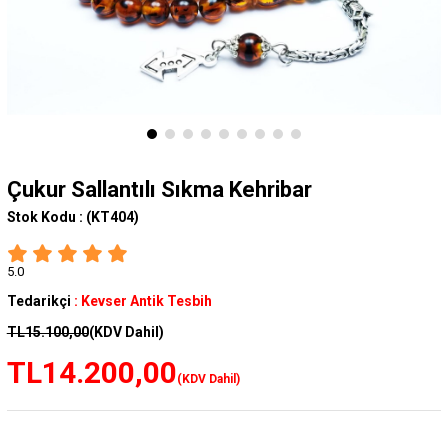
Çukur Sallantılı Sıkma Kehribar
Stok Kodu :
(KT404)
5.0
Tedarikçi
:
Kevser Antik Tesbih
TL15.100,00
(KDV Dahil)
TL14.200,00
(KDV Dahil)