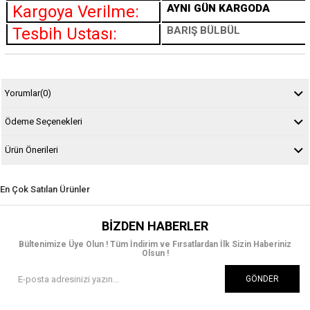
Kargoya Verilme:
AYNI GÜN KARGODA
Tesbih Ustası:
BARIŞ BÜLBÜL
Yorumlar
(0)
Ödeme Seçenekleri
Ürün Önerileri
En Çok Satılan Ürünler
BIZDEN HABERLER
Bültenimize Üye Olun ! Tüm İndirim ve Fırsatlardan İlk Sizin Haberiniz
Olsun !
GÖNDER