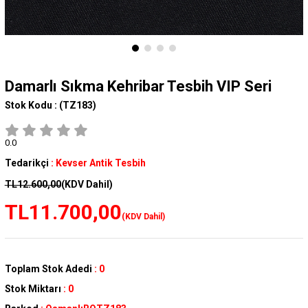
Damarlı Sıkma Kehribar Tesbih VIP Seri
Stok Kodu :
(TZ183)
0.0
Tedarikçi
:
Kevser Antik Tesbih
TL12.600,00
(KDV Dahil)
TL11.700,00
(KDV Dahil)
Toplam Stok Adedi
:
0
Stok Miktarı
:
0