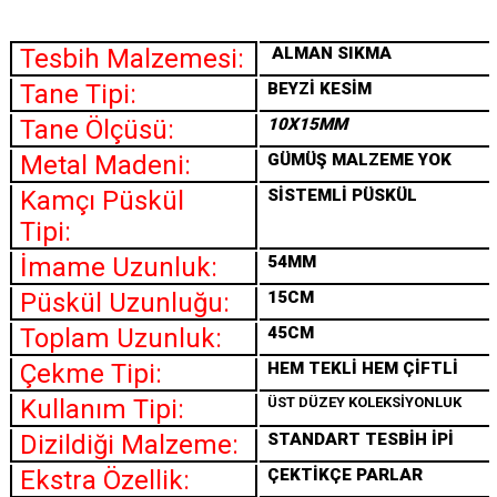
Tesbih Malzemesi:
ALMAN SIKMA
Tane Tipi:
BEYZİ KESİM
Tane Ölçüsü:
10X15MM
Metal Madeni:
GÜMÜŞ MALZEME YOK
Kamçı Püskül
SİSTEMLİ PÜSKÜL
Tipi:
İmame Uzunluk:
54MM
Püskül Uzunluğu:
15CM
Toplam Uzunluk:
45CM
Çekme Tipi:
HEM TEKLİ HEM ÇİFTLİ
Kullanım Tipi:
ÜST DÜZEY KOLEKSİYONLUK
Dizildiği Malzeme:
STANDART TESBİH İPİ
Ekstra Özellik:
ÇEKTİKÇE PARLAR