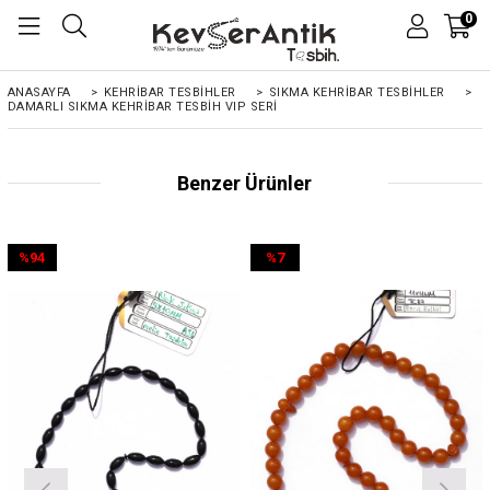
0
ANASAYFA
>
KEHRIBAR TESBIHLER
>
SIKMA KEHRİBAR TESBİHLER
>
DAMARLI SIKMA KEHRIBAR TESBIH VIP SERI
Benzer Ürünler
%94
%7
İndirim
İndirim
%94İndirim
%7İndirim