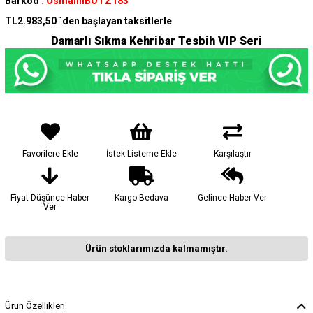
Barkod
:
OsmanlıBOTZ183
TL2.983,50
`den başlayan taksitlerle
Damarlı Sıkma Kehribar Tesbih VIP Seri
Favorilere Ekle
İstek Listeme Ekle
Karşılaştır
Fiyat Düşünce Haber
Kargo Bedava
Gelince Haber Ver
Ver
Ürün stoklarımızda kalmamıştır.
Ürün Özellikleri