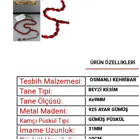
ÜRÜN ÖZELLIKLERI
Tesbih Malzemesi:
OSMANLI
KEHRİBAR
Tane Tipi:
BEYZİ KESİM
Tane Ölçüsü:
6x9MM
Metal Madeni:
925 AYAR GÜMÜŞ
GÜMÜŞ PÜSKÜL
Kamçı Püskül Tipi:
İmame Uzunluk:
31MM
10CM