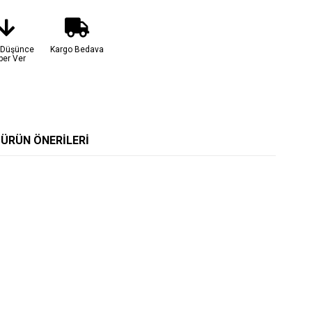
t Düşünce
Kargo Bedava
ber Ver
ÜRÜN ÖNERILERI