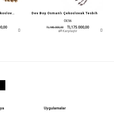
Dev Boy Osmanlı Çekoslovak Tesbih
ÖE56
TL175.000,00
TL185.000,00
TL185.
Karşılaştır
ya
Uygulamalar