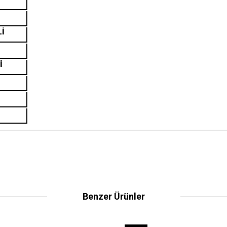
Lİ
İ
Benzer Ürünler