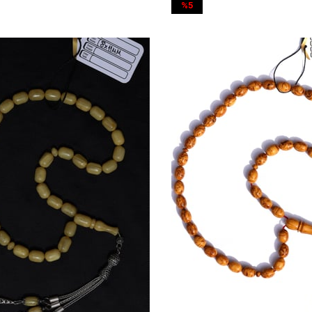
%5
İndirim
%5İndirim