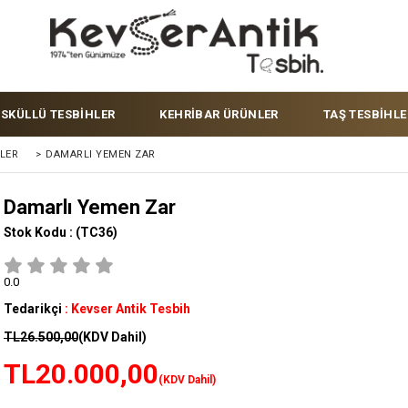
ÜSKÜLLÜ TESBİHLER
KEHRİBAR ÜRÜNLER
TAŞ TESBİHLE
LER
>
DAMARLI YEMEN ZAR
Damarlı Yemen Zar
Stok Kodu :
(TC36)
0.0
Tedarikçi
:
Kevser Antik Tesbih
TL26.500,00
(KDV Dahil)
TL20.000,00
(KDV Dahil)