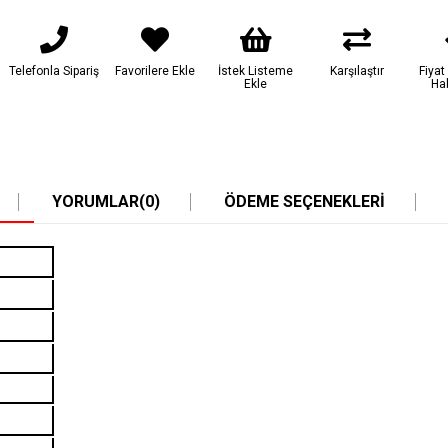
Telefonla Sipariş
Favorilere Ekle
İstek Listeme
Karşılaştır
Fiya
Ekle
Ha
YORUMLAR
(0)
ÖDEME SEÇENEKLERI