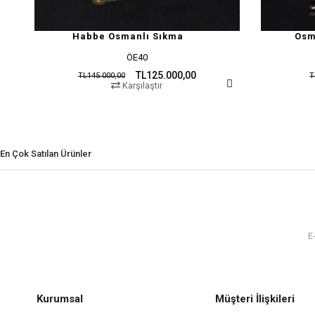
Habbe Osmanlı Sıkma
Osmanlı Miskevi
ÖE40
ÖE32
TL125.000,00
TL2
TL145.000,00
TL45.000,00
Karşılaştır
Karşılaşt
En Çok Satılan Ürünler
Kurumsal
Müşteri İlişkileri