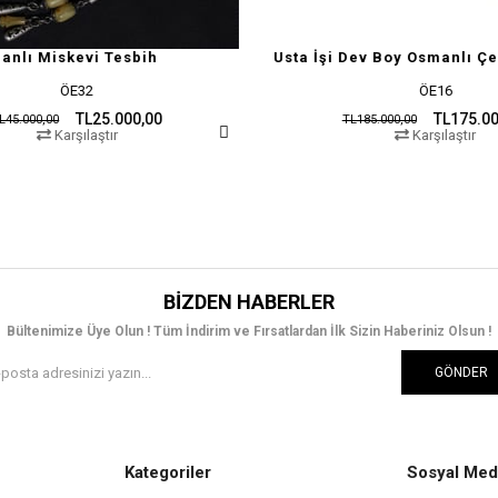
 Tesbih
Usta İşi Dev Boy Osmanlı Çekoslovak Tesbih
ÖE16
5.000,00
TL175.000,00
TL185.000,00
ır
Karşılaştır
BIZDEN HABERLER
Bültenimize Üye Olun ! Tüm İndirim ve Fırsatlardan İlk Sizin Haberiniz Olsun !
GÖNDER
Kategoriler
Sosyal Med