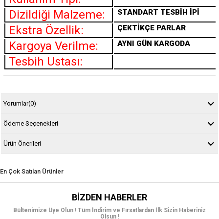
Dizildiği Malzeme:
STANDART TESBİH İPİ
Ekstra Özellik:
ÇEKTİKÇE PARLAR
Kargoya Verilme:
AYNI GÜN KARGODA
Tesbih Ustası:
Yorumlar
(0)
Ödeme Seçenekleri
Ürün Önerileri
En Çok Satılan Ürünler
BIZDEN HABERLER
Bültenimize Üye Olun ! Tüm İndirim ve Fırsatlardan İlk Sizin Haberiniz
Olsun !