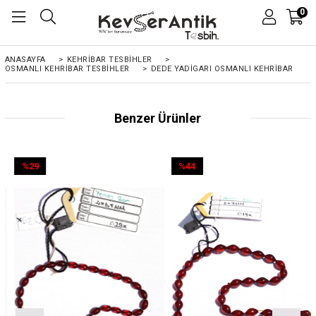
0
ANASAYFA
>
KEHRIBAR TESBIHLER
>
OSMANLI KEHRİBAR TESBİHLER
>
DEDE YADIGARI OSMANLI KEHRIBAR
Benzer Ürünler
%29
%44
İndirim
İndirim
%29İndirim
%44İndirim