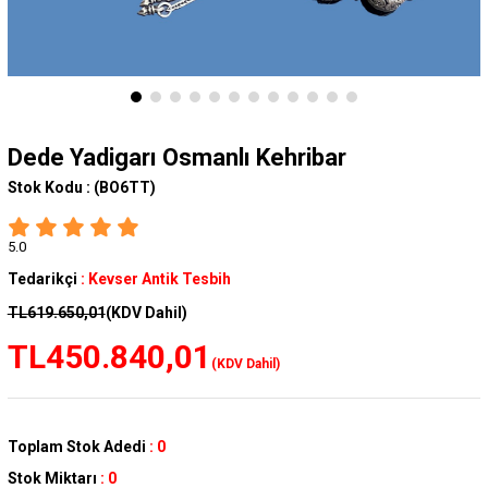
Dede Yadigarı Osmanlı Kehribar
Stok Kodu :
(BO6TT)
5.0
Tedarikçi
:
Kevser Antik Tesbih
TL619.650,01
(KDV Dahil)
TL450.840,01
(KDV Dahil)
Toplam Stok Adedi
:
0
Stok Miktarı
:
0