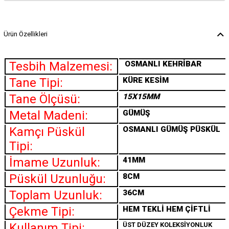
Ürün Özellikleri
Tesbih Malzemesi:
OSMANLI
KEHRİBAR
Tane Tipi:
KÜRE KESİM
Tane Ölçüsü:
15X15MM
Metal Madeni:
GÜMÜŞ
Kamçı Püskül
OSMANLI GÜMÜŞ PÜSKÜL
Tipi:
İmame Uzunluk:
41MM
Püskül Uzunluğu:
8CM
Toplam Uzunluk:
36CM
Çekme Tipi:
HEM TEKLİ HEM ÇİFTLİ
Kullanım Tipi:
ÜST DÜZEY KOLEKSİYONLUK