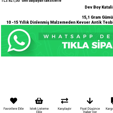
TL3.621,00
`den başlayan taksitlerle
Dev Boy Katali
15,1 Gram Gümü
10 -15 Yıllık Dinlenmiş Malzemeden Kevser Antik Tesbi
Favorilere Ekle
İstek Listeme
Karşılaştır
Fiyat Düşünce
Karg
Ekle
Haber Ver