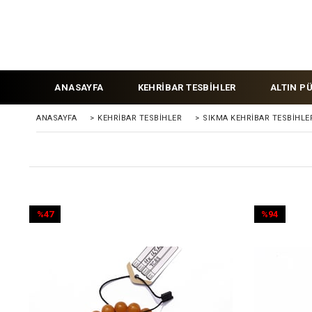
ANASAYFA
KEHRİBAR TESBİHLER
ALTIN P
ANASAYFA
>
KEHRIBAR TESBIHLER
>
SIKMA KEHRİBAR TESBİHLE
%47
%94
İndirim
İndirim
%47İndirim
%94İndirim