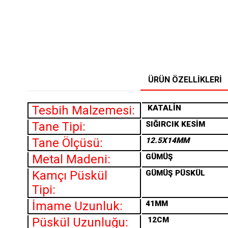
ÜRÜN ÖZELLIKLERI
Tesbih Malzemesi:
KATALİN
Tane Tipi:
SIĞIRCIK KESİM
Tane Ölçüsü:
12.5X14MM
Metal Madeni:
GÜMÜŞ
Kamçı Püskül
GÜMÜŞ PÜSKÜL
Tipi:
İmame Uzunluk:
41MM
Püskül Uzunluğu:
12CM