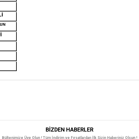
Lİ
GUN
İ
BIZDEN HABERLER
Bültenimize Üye Olun ! Tüm İndirim ve Fırsatlardan İlk Sizin Haberiniz Olsun !