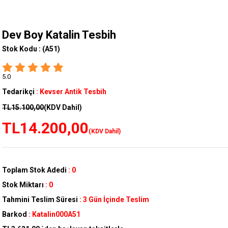
Dev Boy Katalin Tesbih
Stok Kodu :
(A51)
5.0
Tedarikçi
:
Kevser Antik Tesbih
TL15.100,00
(KDV Dahil)
TL14.200,00
(KDV Dahil)
Toplam Stok Adedi
:
0
Stok Miktarı
:
0
Tahmini Teslim Süresi
:
3 Gün İçinde Teslim
Barkod
:
Katalin000A51