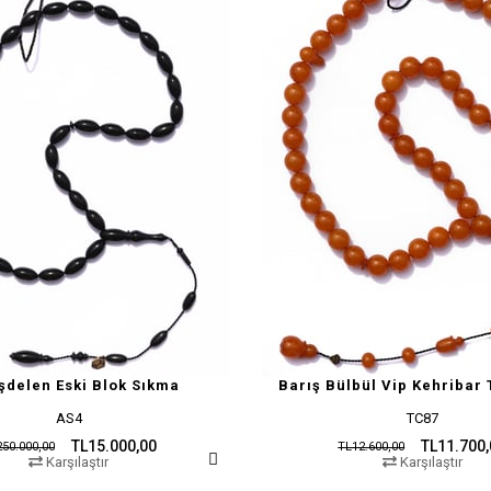
şdelen Eski Blok Sıkma
Barış Bülbül Vip Kehribar 
AS4
TC87
TL15.000,00
TL11.700
50.000,00
TL12.600,00
Karşılaştır
Karşılaştır