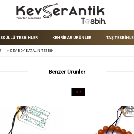
ÜSKÜLLÜ TESBİHLER
KEHRİBAR ÜRÜNLER
TAŞ TESBİHLE
R
>
DEV BOY KATALIN TESBIH
Benzer Ürünler
%7
İndirim
%7İndirim