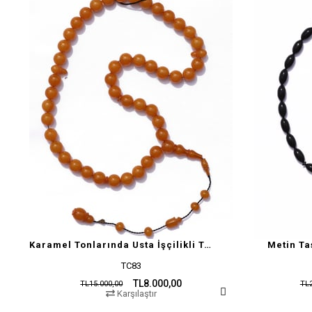
Karamel Tonlarında Usta İşçilikli Tesbih
Metin Ta
TC83
TL8.000,00
TL15.000,00
TL2
Karşılaştır